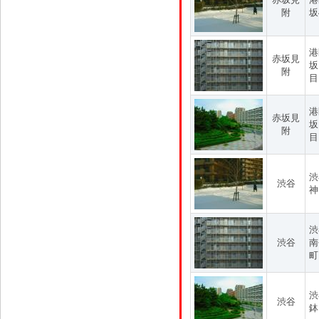
附
坂
港
赤坂見
坂
附
目
港
赤坂見
坂
附
目
渋
渋谷
神
渋
渋谷
南
町
渋
渋谷
鉢