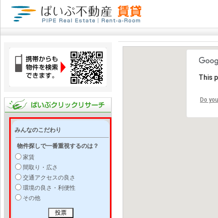
This 
Do you
みんなのこだわり
物件探しで一番重視するのは？
家賃
間取り・広さ
交通アクセスの良さ
環境の良さ・利便性
その他