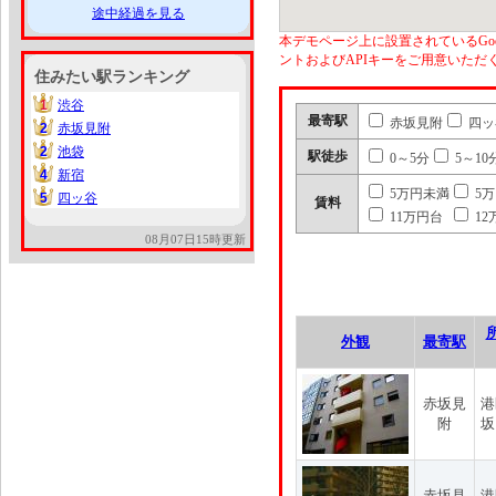
途中経過を見る
本デモページ上に設置されているGoo
ントおよびAPIキーをご用意いた
住みたい駅ランキング
1
渋谷
1
最寄駅
赤坂見附
四ッ
2
赤坂見附
2
2
池袋
2
駅徒歩
0～5分
5～10
4
新宿
4
5万円未満
5
5
四ッ谷
5
賃料
11万円台
12
08月07日15時更新
外観
最寄駅
赤坂見
港
附
坂
赤坂見
港