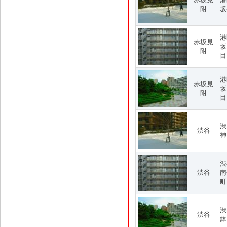
附
坂
港
赤坂見
坂
附
目
港
赤坂見
坂
附
目
渋
渋谷
神
渋
渋谷
南
町
渋
渋谷
鉢