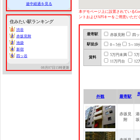
途中経過を見る
本デモページ上に設置されているGoo
ントおよびAPIキーをご用意いた
住みたい駅ランキング
1
渋谷
1
最寄駅
赤坂見附
四ッ
2
赤坂見附
2
2
池袋
2
駅徒歩
0～5分
5～10
4
新宿
4
5万円未満
5
5
四ッ谷
5
賃料
11万円台
12
08月07日15時更新
外観
最寄駅
赤坂見
港
附
坂
赤坂見
港