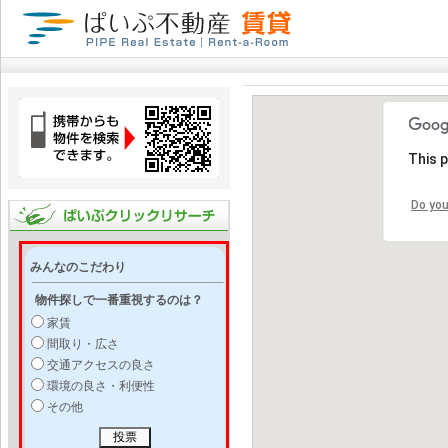
This 
Do you
みんなのこだわり
物件探しで一番重視するのは？
家賃
間取り・広さ
交通アクセスの良さ
環境の良さ・利便性
その他