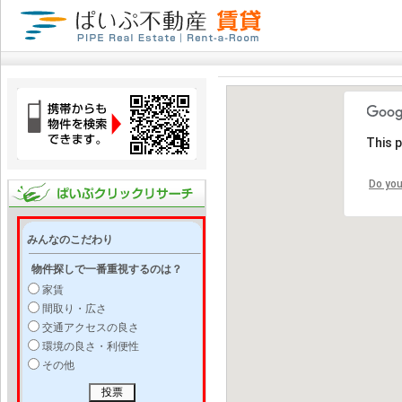
This 
Do you
みんなのこだわり
物件探しで一番重視するのは？
家賃
間取り・広さ
交通アクセスの良さ
環境の良さ・利便性
その他