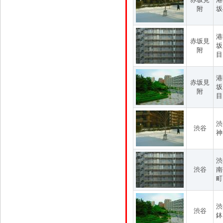
附
坂
港
赤坂見
坂
附
目
港
赤坂見
坂
附
目
渋
渋谷
神
渋
渋谷
南
町
渋
渋谷
鉢