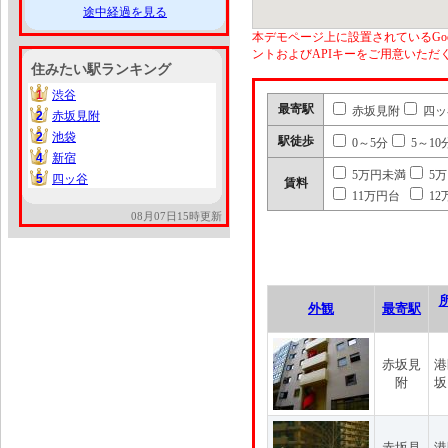
途中経過を見る
本デモページ上に設置されているGoo
ントおよびAPIキーをご用意いた
住みたい駅ランキング
1
渋谷
1
最寄駅
赤坂見附
四ッ
2
赤坂見附
2
2
池袋
2
駅徒歩
0～5分
5～10
4
新宿
4
5万円未満
5
5
四ッ谷
5
賃料
11万円台
12
08月07日15時更新
外観
最寄駅
赤坂見
港
附
坂
赤坂見
港