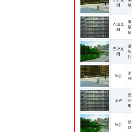
附
坂
港
赤坂見
坂
附
目
港
赤坂見
坂
附
目
渋
渋谷
神
渋
渋谷
南
町
渋
渋谷
鉢