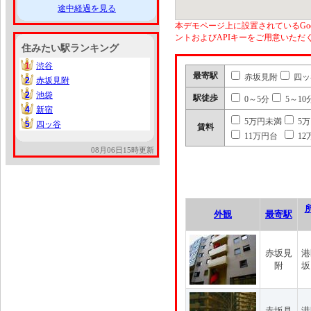
途中経過を見る
本デモページ上に設置されているGoo
ントおよびAPIキーをご用意いた
住みたい駅ランキング
1
渋谷
1
最寄駅
赤坂見附
四ッ
2
赤坂見附
2
2
池袋
2
駅徒歩
0～5分
5～10
4
新宿
4
5万円未満
5
5
四ッ谷
5
賃料
11万円台
12
08月06日15時更新
外観
最寄駅
赤坂見
港
附
坂
赤坂見
港