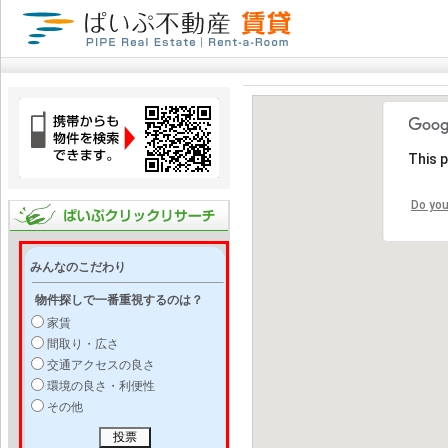
This 
Do you
みんなのこだわり
物件探しで一番重視するのは？
家賃
間取り・広さ
交通アクセスの良さ
環境の良さ・利便性
その他