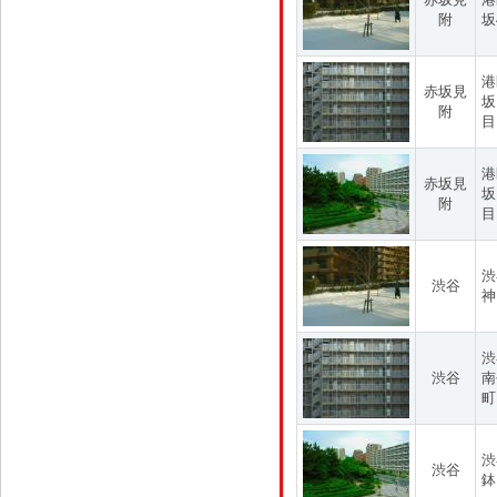
附
坂
港
赤坂見
坂
附
目
港
赤坂見
坂
附
目
渋
渋谷
神
渋
渋谷
南
町
渋
渋谷
鉢