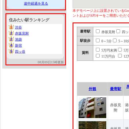
途中経過を見る
本デモページ上に設置されているGoo
ントおよびAPIキーをご用意いた
住みたい駅ランキング
1
渋谷
1
最寄駅
赤坂見附
四ッ
2
赤坂見附
2
2
池袋
2
駅徒歩
0～5分
5～10
4
新宿
4
5万円未満
5
5
四ッ谷
5
賃料
11万円台
12
08月09日15時更新
外観
最寄駅
赤坂見
港
附
坂
赤坂見
港