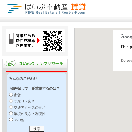
This 
Do you
みんなのこだわり
物件探しで一番重視するのは？
家賃
間取り・広さ
交通アクセスの良さ
環境の良さ・利便性
その他