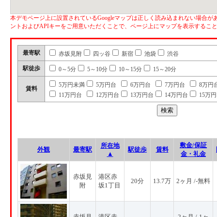
本デモページ上に設置されているGoogleマップは正しく読み込まれない場合があ
ントおよびAPIキーをご用意いただくことで、ページ上にマップを表示するこ
最寄駅
赤坂見附
四ッ谷
新宿
池袋
渋谷
駅徒歩
0～5分
5～10分
10～15分
15～20分
5万円未満
5万円台
6万円台
7万円台
8万円
賃料
11万円台
12万円台
13万円台
14万円台
15万
敷金/保証
所在地
外観
最寄駅
駅徒歩
賃料
▲
金・礼金
赤坂見
港区赤
20分
13.7万
2ヶ月 /-無料
附
坂1丁目
赤坂見
港区赤
2ヶ月 /-1ヶ