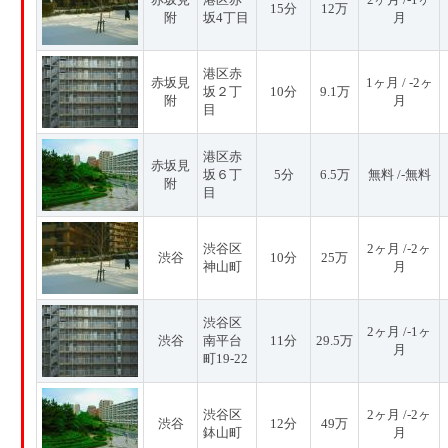
15分
12万
附
坂4丁目
月
港区赤
赤坂見
1ヶ月 / -2ヶ
坂２丁
10分
9.1万
附
月
目
港区赤
赤坂見
坂６丁
5分
6.5万
無料 /-無料
附
目
渋谷区
2ヶ月 /-2ヶ
渋谷
10分
25万
神山町
月
渋谷区
2ヶ月 /-1ヶ
渋谷
南平台
11分
29.5万
月
町19-22
渋谷区
2ヶ月 /-2ヶ
渋谷
12分
49万
鉢山町
月