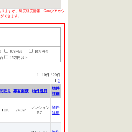
りますが、緯度経度情報、Googleアカウ
とができます。
台
9万円台
10万円台
円台
15万円以上
1
-
10
件 /
20
件
1
2
物件
間取り
専有面積
物件種目
詳細
物件
マンション
1DK
24.8㎡
RC
詳細
物件