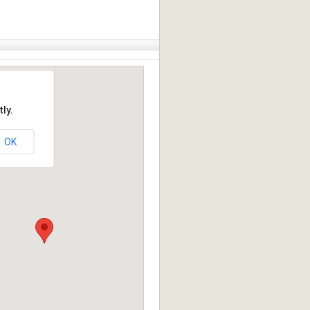
ly.
OK