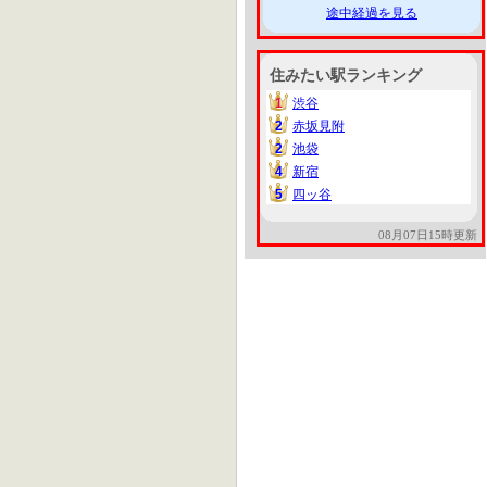
途中経過を見る
住みたい駅ランキング
1
渋谷
1
2
赤坂見附
2
2
池袋
2
4
新宿
4
5
四ッ谷
5
08月07日15時更新