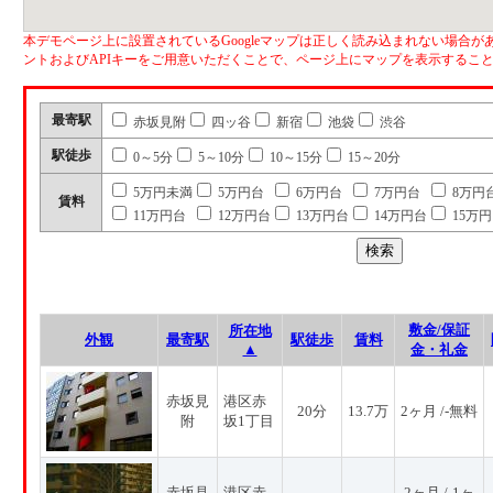
本デモページ上に設置されているGoogleマップは正しく読み込まれない場合があ
ントおよびAPIキーをご用意いただくことで、ページ上にマップを表示するこ
最寄駅
赤坂見附
四ッ谷
新宿
池袋
渋谷
駅徒歩
0～5分
5～10分
10～15分
15～20分
5万円未満
5万円台
6万円台
7万円台
8万円
賃料
11万円台
12万円台
13万円台
14万円台
15万
敷金/保証
所在地
外観
最寄駅
駅徒歩
賃料
▲
金・礼金
赤坂見
港区赤
20分
13.7万
2ヶ月 /-無料
附
坂1丁目
赤坂見
港区赤
2ヶ月 /-1ヶ