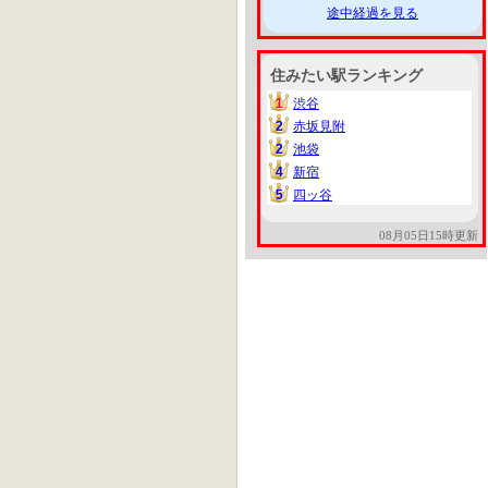
途中経過を見る
住みたい駅ランキング
1
渋谷
1
2
赤坂見附
2
2
池袋
2
4
新宿
4
5
四ッ谷
5
08月05日15時更新