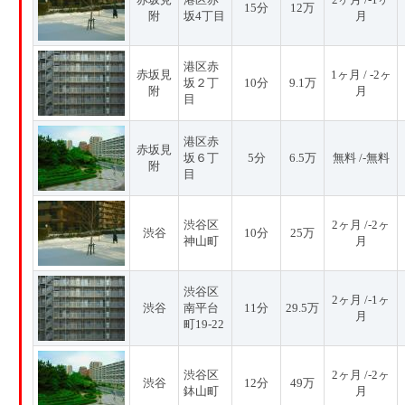
15分
12万
附
坂4丁目
月
港区赤
赤坂見
1ヶ月 / -2ヶ
坂２丁
10分
9.1万
附
月
目
港区赤
赤坂見
坂６丁
5分
6.5万
無料 /-無料
附
目
渋谷区
2ヶ月 /-2ヶ
渋谷
10分
25万
神山町
月
渋谷区
2ヶ月 /-1ヶ
渋谷
南平台
11分
29.5万
月
町19-22
渋谷区
2ヶ月 /-2ヶ
渋谷
12分
49万
鉢山町
月