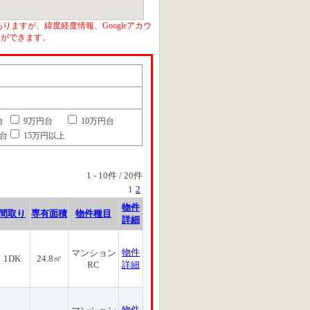
りますが、緯度経度情報、Googleアカウ
とができます。
台
9万円台
10万円台
円台
15万円以上
1
-
10
件 /
20
件
1
2
物件
間取り
専有面積
物件種目
詳細
物件
マンション
1DK
24.8㎡
RC
詳細
物件