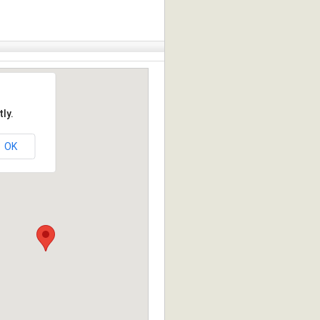
ly.
OK