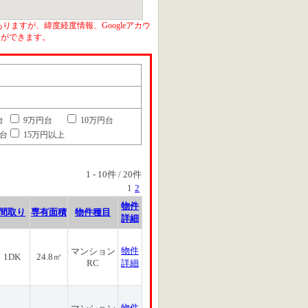
りますが、緯度経度情報、Googleアカウ
とができます。
台
9万円台
10万円台
円台
15万円以上
1
-
10
件 /
20
件
1
2
物件
間取り
専有面積
物件種目
詳細
物件
マンション
1DK
24.8㎡
RC
詳細
物件