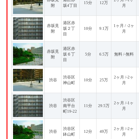
15分
12万
附
坂4丁目
月
港区赤
赤坂見
1ヶ月 / -2ヶ
坂２丁
10分
9.1万
附
月
目
港区赤
赤坂見
坂６丁
5分
6.5万
無料 /-無料
附
目
渋谷区
2ヶ月 /-2ヶ
渋谷
10分
25万
神山町
月
渋谷区
2ヶ月 /-1ヶ
渋谷
南平台
11分
29.5万
月
町19-22
渋谷区
2ヶ月 /-2ヶ
渋谷
12分
49万
鉢山町
月