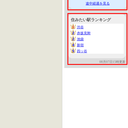
途中経過を見る
住みたい駅ランキング
1
渋谷
1
2
赤坂見附
2
2
池袋
2
4
新宿
4
5
四ッ谷
5
08月07日15時更新