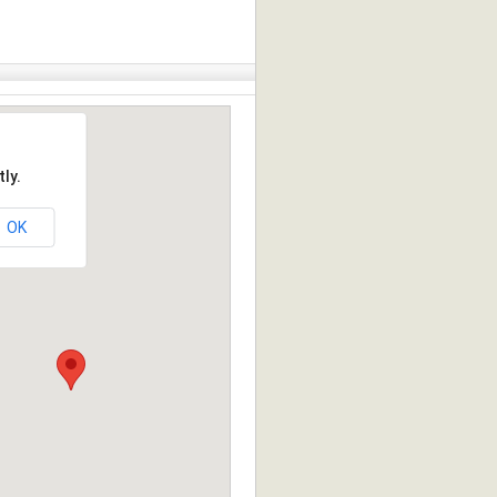
ly.
OK