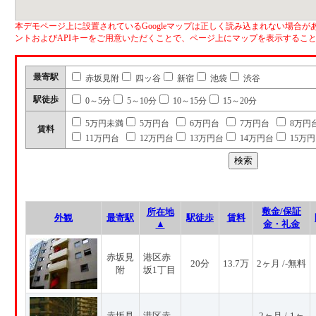
本デモページ上に設置されているGoogleマップは正しく読み込まれない場合があ
ントおよびAPIキーをご用意いただくことで、ページ上にマップを表示するこ
最寄駅
赤坂見附
四ッ谷
新宿
池袋
渋谷
駅徒歩
0～5分
5～10分
10～15分
15～20分
5万円未満
5万円台
6万円台
7万円台
8万円
賃料
11万円台
12万円台
13万円台
14万円台
15万
敷金/保証
所在地
外観
最寄駅
駅徒歩
賃料
▲
金・礼金
赤坂見
港区赤
20分
13.7万
2ヶ月 /-無料
附
坂1丁目
赤坂見
港区赤
2ヶ月 /-1ヶ