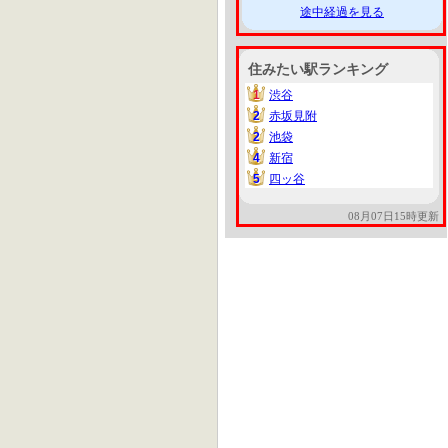
途中経過を見る
住みたい駅ランキング
1
渋谷
1
2
赤坂見附
2
2
池袋
2
4
新宿
4
5
四ッ谷
5
08月07日15時更新