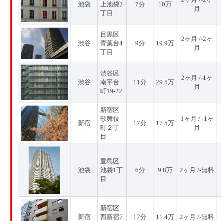
池袋
上池袋2
7分
10万
月
丁目
目黒区
2ヶ月 /-2ヶ
渋谷
青葉台4
9分
19.9万
月
丁目
渋谷区
2ヶ月 /-1ヶ
渋谷
南平台
11分
29.5万
月
町19-22
新宿区
歌舞伎
1ヶ月 / -1ヶ
新宿
17分
17.5万
町２丁
月
目
豊島区
池袋
池袋1丁
6分
9.8万
2ヶ月 /-無料
目
新宿区
新宿
西新宿7
17分
11.4万
2ヶ月 /-無料