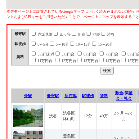
本デモページ上に設置されているGoogleマップは正しく読み込まれない場合があ
ントおよびAPIキーをご用意いただくことで、ページ上にマップを表示するこ
最寄駅
赤坂見附
四ッ谷
新宿
池袋
渋谷
駅徒歩
0～5分
5～10分
10～15分
15～20分
5万円未満
5万円台
6万円台
7万円台
8万円
賃料
11万円台
12万円台
13万円台
14万円台
15万
敷金/保証
外観
最寄駅
所在地
駅徒歩
賃料
金・礼金
渋谷区
2ヶ月 /-2ヶ
渋谷
12分
49万
鉢山町
月
豊島区
2ヶ月 /-2ヶ