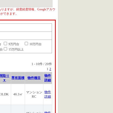
りますが、緯度経度情報、Googleアカウ
とができます。
台
9万円台
10万円台
円台
15万円以上
1
-
10
件 /
20
件
1
2
物件
間取り
専有面積
物件種目
▼
詳細
物件
マンション
3LDK
46.3㎡
RC
詳細
物件