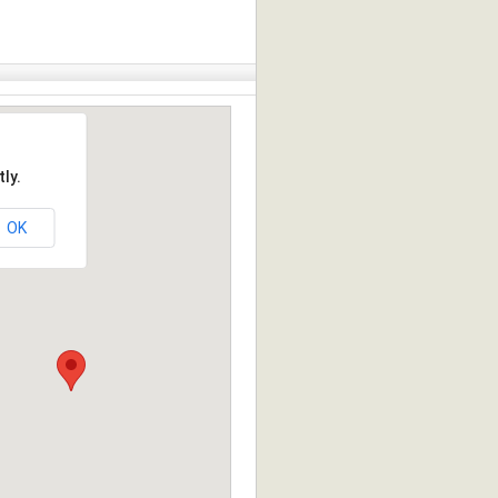
ly.
OK