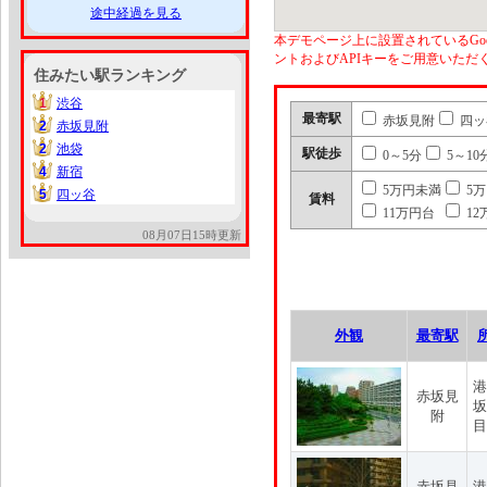
途中経過を見る
本デモページ上に設置されているGoo
ントおよびAPIキーをご用意いた
住みたい駅ランキング
1
渋谷
1
最寄駅
赤坂見附
四ッ
2
赤坂見附
2
2
池袋
2
駅徒歩
0～5分
5～10
4
新宿
4
5万円未満
5
5
四ッ谷
5
賃料
11万円台
12
08月07日15時更新
外観
最寄駅
港
赤坂見
坂
附
目
赤坂見
港