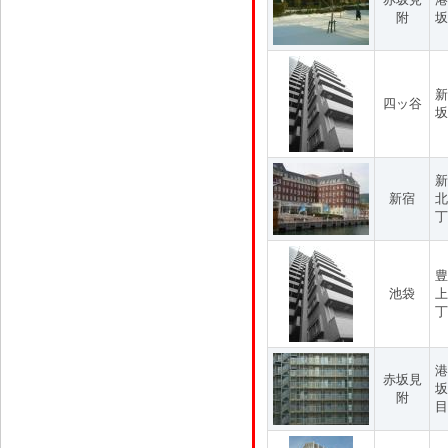
附
坂
新
四ッ谷
坂
新
新宿
北
丁
豊
池袋
上
丁
港
赤坂見
坂
附
目