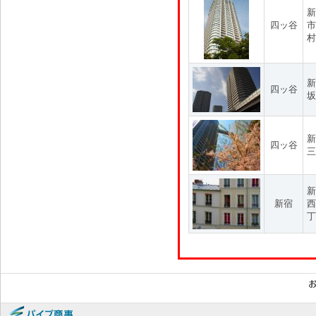
新
四ッ谷
市
村
新
四ッ谷
坂
新
四ッ谷
三
新
新宿
西
丁