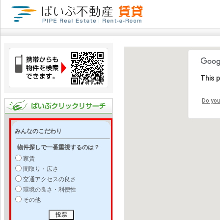
This 
Do you
みんなのこだわり
物件探しで一番重視するのは？
家賃
間取り・広さ
交通アクセスの良さ
環境の良さ・利便性
その他