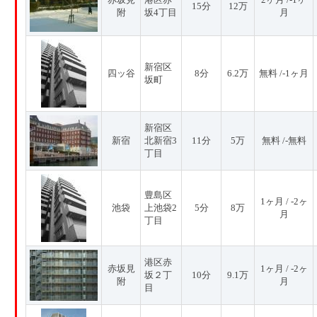
15分
12万
附
坂4丁目
月
新宿区
四ッ谷
8分
6.2万
無料 /-1ヶ月
坂町
新宿区
新宿
北新宿3
11分
5万
無料 /-無料
丁目
豊島区
1ヶ月 / -2ヶ
池袋
上池袋2
5分
8万
月
丁目
港区赤
赤坂見
1ヶ月 / -2ヶ
坂２丁
10分
9.1万
附
月
目