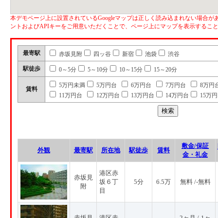
本デモページ上に設置されているGoogleマップは正しく読み込まれない場合があ
ントおよびAPIキーをご用意いただくことで、ページ上にマップを表示するこ
最寄駅
赤坂見附
四ッ谷
新宿
池袋
渋谷
駅徒歩
0～5分
5～10分
10～15分
15～20分
5万円未満
5万円台
6万円台
7万円台
8万円
賃料
11万円台
12万円台
13万円台
14万円台
15万
敷金/保証
外観
最寄駅
所在地
駅徒歩
賃料
金・礼金
港区赤
赤坂見
坂６丁
5分
6.5万
無料 /-無料
附
目
赤坂見
港区赤
2ヶ月 /-1ヶ