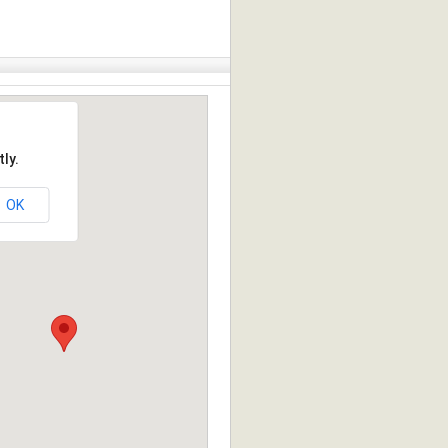
ly.
OK