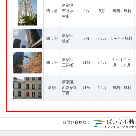
新宿区
四ッ谷
市谷本
8分
5万
無料 /-無料
村町
新宿区
四ッ谷
8分
7.3万
1ヶ月 /-無料
坂町
新宿区
1ヶ月 /1ヶ
四ッ谷
11分
8.4万
三栄町
月・1ヶ月
新宿区
新宿
西新宿6
11分
7.9万
無料 /-無料
丁目