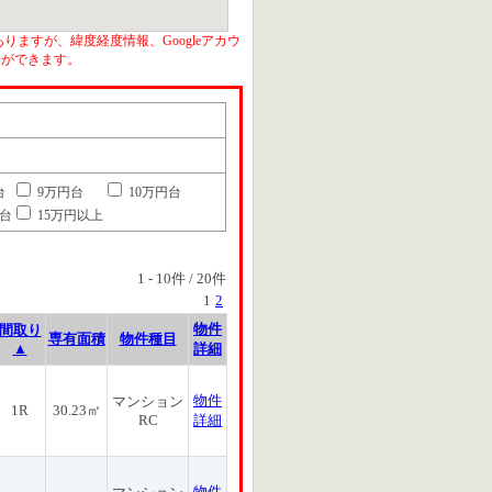
りますが、緯度経度情報、Googleアカウ
とができます。
台
9万円台
10万円台
円台
15万円以上
1
-
10
件 /
20
件
1
2
物件
間取り
専有面積
物件種目
▲
詳細
物件
マンション
1R
30.23㎡
RC
詳細
物件