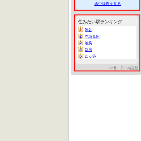
途中経過を見る
住みたい駅ランキング
1
渋谷
1
2
赤坂見附
2
2
池袋
2
4
新宿
4
5
四ッ谷
5
08月06日15時更新