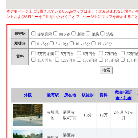
本デモページ上に設置されているGoogleマップは正しく読み込まれない場合があ
ントおよびAPIキーをご用意いただくことで、ページ上にマップを表示するこ
最寄駅
赤坂見附
四ッ谷
新宿
池袋
渋谷
駅徒歩
0～5分
5～10分
10～15分
15～20分
5万円未満
5万円台
6万円台
7万円台
8万円
賃料
11万円台
12万円台
13万円台
14万円台
15万
敷金/保証
外観
最寄駅
所在地
駅徒歩
賃料
金・礼金
赤坂見
港区赤
2ヶ月 /-1ヶ
15分
12万
附
坂4丁目
月
港区赤
赤坂見