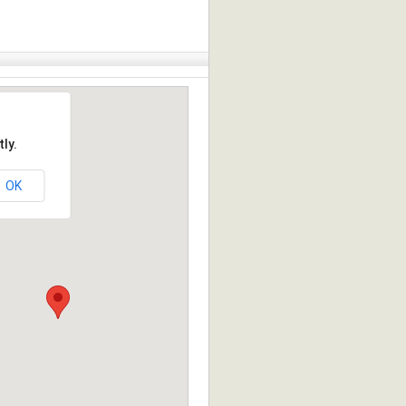
ly.
OK