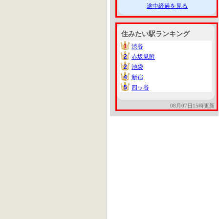
途中経過を見る
住みたい駅ランキング
1
渋谷
1
2
赤坂見附
2
2
池袋
2
4
新宿
4
5
四ッ谷
5
08月07日15時更新