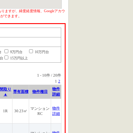
りますが、緯度経度情報、Googleアカウ
とができます。
台
9万円台
10万円台
円台
15万円以上
1
-
10
件 /
20
件
1
2
物件
間取り
専有面積
物件種目
▲
詳細
物件
マンション
1R
30.23㎡
RC
詳細
物件