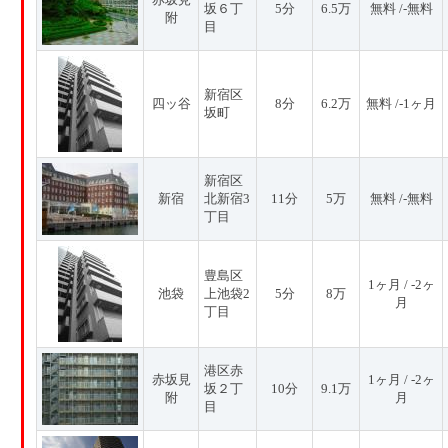
坂６丁
5分
6.5万
無料 /-無料
附
目
新宿区
四ッ谷
8分
6.2万
無料 /-1ヶ月
坂町
新宿区
新宿
北新宿3
11分
5万
無料 /-無料
丁目
豊島区
1ヶ月 / -2ヶ
池袋
上池袋2
5分
8万
月
丁目
港区赤
赤坂見
1ヶ月 / -2ヶ
坂２丁
10分
9.1万
附
月
目