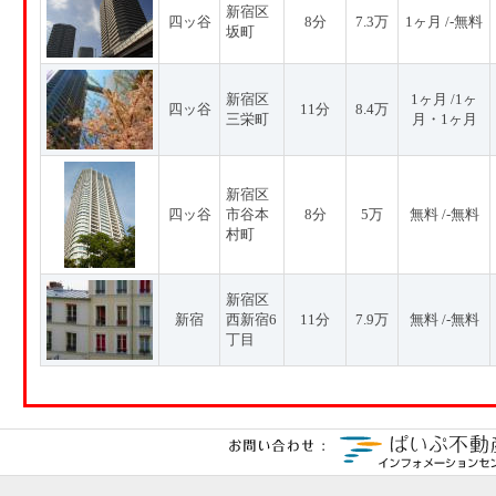
新宿区
四ッ谷
8分
7.3万
1ヶ月 /-無料
坂町
新宿区
1ヶ月 /1ヶ
四ッ谷
11分
8.4万
三栄町
月・1ヶ月
新宿区
四ッ谷
市谷本
8分
5万
無料 /-無料
村町
新宿区
新宿
西新宿6
11分
7.9万
無料 /-無料
丁目