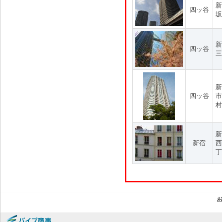
新
四ッ谷
坂
新
四ッ谷
三
新
四ッ谷
市
村
新
新宿
西
丁