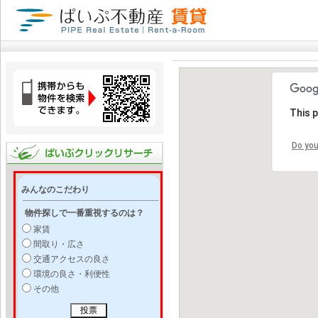
This 
Do you
みんなのこだわり
物件探しで一番重視するのは？
家賃
間取り・広さ
交通アクセスの良さ
環境の良さ・利便性
その他