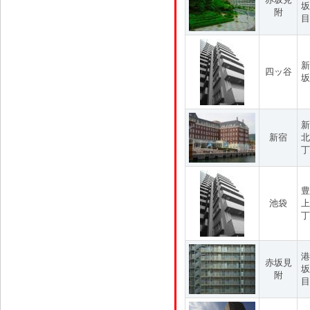
坂
附
目
新
四ッ谷
坂
新
新宿
北
丁
豊
池袋
上
丁
港
赤坂見
坂
附
目