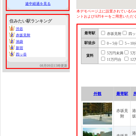
途中経過を見る
本デモページ上に設置されているGoo
ントおよびAPIキーをご用意いた
住みたい駅ランキング
1
渋谷
1
最寄駅
赤坂見附
四ッ
2
赤坂見附
2
2
池袋
2
駅徒歩
0～5分
5～10
4
新宿
4
5万円未満
5
5
四ッ谷
5
賃料
11万円台
12
08月09日15時更新
外観
最寄駅
赤坂見
港
附
坂
港
赤坂見