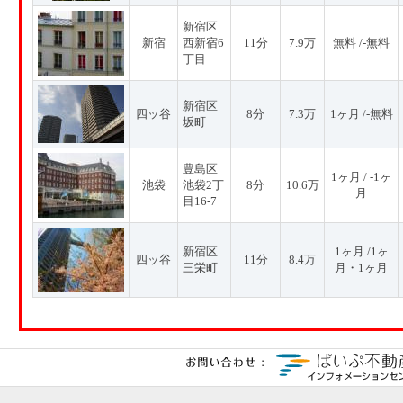
新宿区
新宿
西新宿6
11分
7.9万
無料 /-無料
丁目
新宿区
四ッ谷
8分
7.3万
1ヶ月 /-無料
坂町
豊島区
1ヶ月 / -1ヶ
池袋
池袋2丁
8分
10.6万
月
目16-7
新宿区
1ヶ月 /1ヶ
四ッ谷
11分
8.4万
三栄町
月・1ヶ月