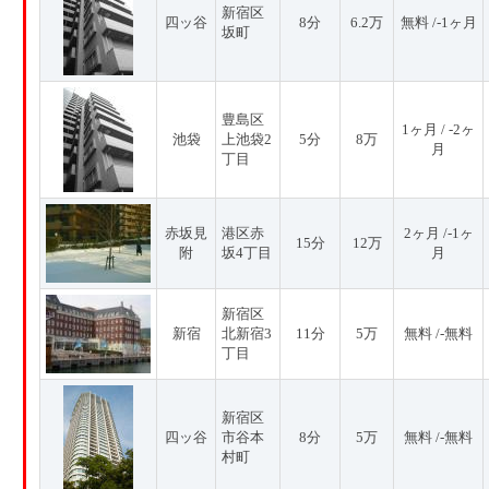
新宿区
四ッ谷
8分
6.2万
無料 /-1ヶ月
坂町
豊島区
1ヶ月 / -2ヶ
池袋
上池袋2
5分
8万
月
丁目
赤坂見
港区赤
2ヶ月 /-1ヶ
15分
12万
附
坂4丁目
月
新宿区
新宿
北新宿3
11分
5万
無料 /-無料
丁目
新宿区
四ッ谷
市谷本
8分
5万
無料 /-無料
村町