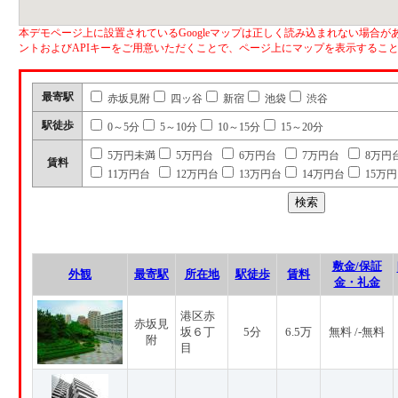
本デモページ上に設置されているGoogleマップは正しく読み込まれない場合があ
ントおよびAPIキーをご用意いただくことで、ページ上にマップを表示するこ
最寄駅
赤坂見附
四ッ谷
新宿
池袋
渋谷
駅徒歩
0～5分
5～10分
10～15分
15～20分
5万円未満
5万円台
6万円台
7万円台
8万円
賃料
11万円台
12万円台
13万円台
14万円台
15万
敷金/保証
外観
最寄駅
所在地
駅徒歩
賃料
金・礼金
港区赤
赤坂見
坂６丁
5分
6.5万
無料 /-無料
附
目