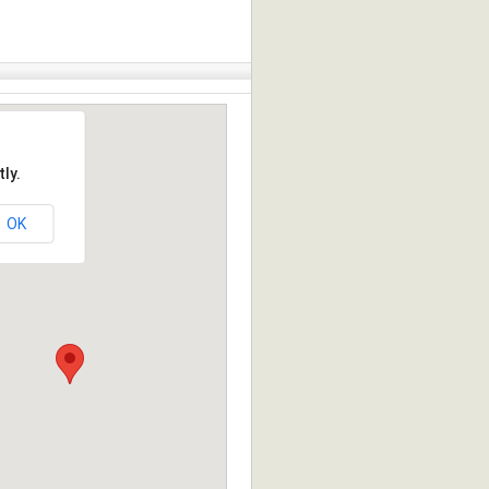
ly.
OK