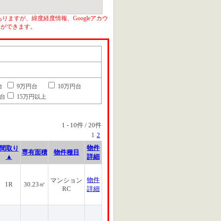
りますが、緯度経度情報、Googleアカウ
とができます。
台
9万円台
10万円台
円台
15万円以上
1
-
10
件 /
20
件
1
2
物件
間取り
専有面積
物件種目
▲
詳細
物件
マンション
1R
30.23㎡
RC
詳細