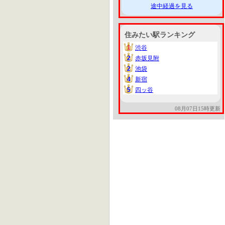
途中経過を見る
住みたい駅ランキング
1
渋谷
1
2
赤坂見附
2
2
池袋
2
4
新宿
4
5
四ッ谷
5
08月07日15時更新