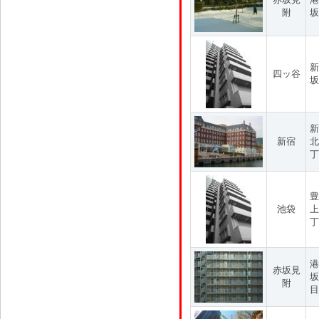
附
坂
新
四ッ谷
坂
新
新宿
北
丁
豊
池袋
上
丁
港
赤坂見
坂
附
目