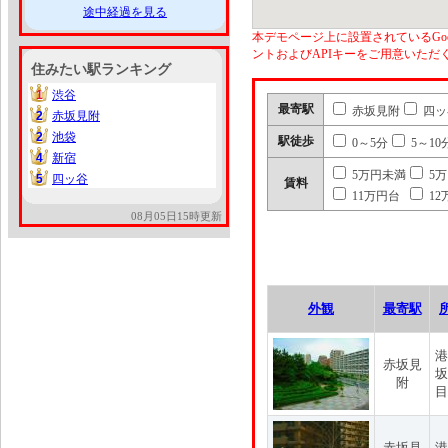
途中経過を見る
本デモページ上に設置されているGoo
ントおよびAPIキーをご用意いた
住みたい駅ランキング
1
渋谷
1
最寄駅
赤坂見附
四ッ
2
赤坂見附
2
2
池袋
2
駅徒歩
0～5分
5～10
4
新宿
4
5万円未満
5
5
四ッ谷
5
賃料
11万円台
12
08月05日15時更新
外観
最寄駅
港
赤坂見
坂
附
目
赤坂見
港