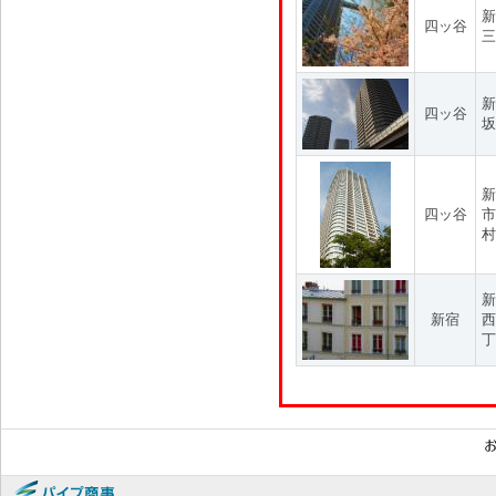
新
四ッ谷
三
新
四ッ谷
坂
新
四ッ谷
市
村
新
新宿
西
丁