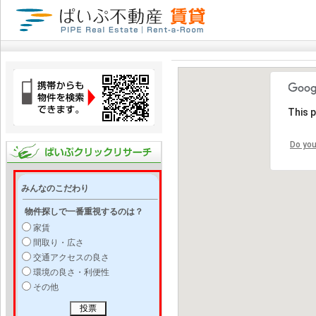
This 
Do you
みんなのこだわり
物件探しで一番重視するのは？
家賃
間取り・広さ
交通アクセスの良さ
環境の良さ・利便性
その他