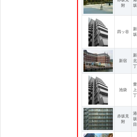
附
坂
新
四ッ谷
坂
新
新宿
北
丁
豊
池袋
上
丁
港
赤坂見
坂
附
目