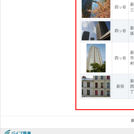
新
四ッ谷
三
新
四ッ谷
坂
新
四ッ谷
市
村
新
新宿
西
丁