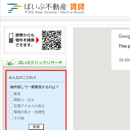
This 
Do you
みんなのこだわり
物件探しで一番重視するのは？
家賃
間取り・広さ
交通アクセスの良さ
環境の良さ・利便性
その他