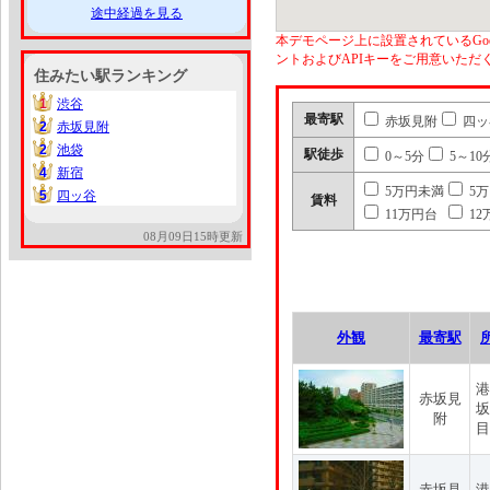
途中経過を見る
本デモページ上に設置されているGoo
ントおよびAPIキーをご用意いた
住みたい駅ランキング
1
渋谷
1
最寄駅
赤坂見附
四ッ
2
赤坂見附
2
2
池袋
2
駅徒歩
0～5分
5～10
4
新宿
4
5万円未満
5
5
四ッ谷
5
賃料
11万円台
12
08月09日15時更新
外観
最寄駅
港
赤坂見
坂
附
目
赤坂見
港