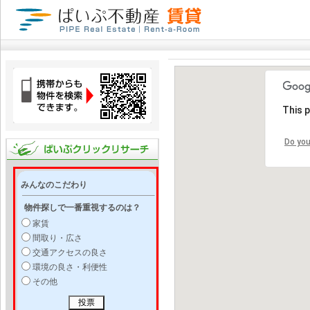
This 
Do you
みんなのこだわり
物件探しで一番重視するのは？
家賃
間取り・広さ
交通アクセスの良さ
環境の良さ・利便性
その他