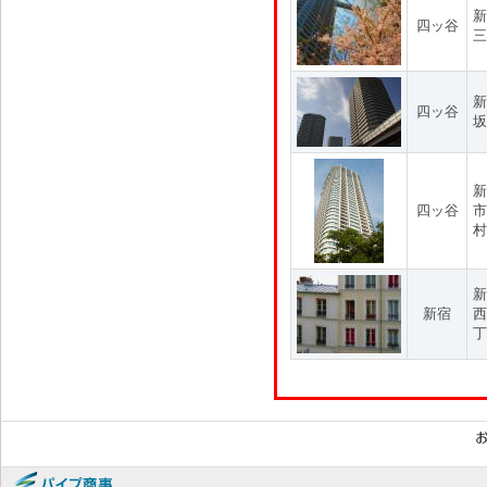
新
四ッ谷
三
新
四ッ谷
坂
新
四ッ谷
市
村
新
新宿
西
丁