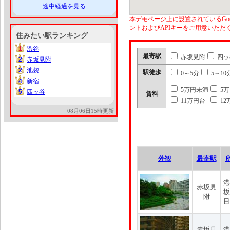
途中経過を見る
本デモページ上に設置されているGoo
ントおよびAPIキーをご用意いた
住みたい駅ランキング
1
渋谷
1
最寄駅
赤坂見附
四ッ
2
赤坂見附
2
2
池袋
2
駅徒歩
0～5分
5～10
4
新宿
4
5万円未満
5
5
四ッ谷
5
賃料
11万円台
12
08月06日15時更新
外観
最寄駅
港
赤坂見
坂
附
目
赤坂見
港