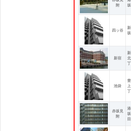
附
坂
新
四ッ谷
坂
新
新宿
北
丁
豊
池袋
上
丁
港
赤坂見
坂
附
目