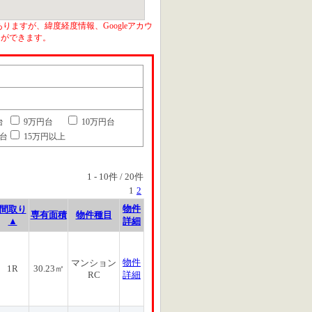
りますが、緯度経度情報、Googleアカウ
とができます。
台
9万円台
10万円台
円台
15万円以上
1
-
10
件 /
20
件
1
2
物件
間取り
専有面積
物件種目
▲
詳細
物件
マンション
1R
30.23㎡
RC
詳細