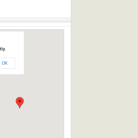
ly.
OK