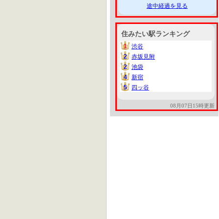
途中経過を見る
住みたい駅ランキング
1
渋谷
1
2
赤坂見附
2
2
池袋
2
4
新宿
4
5
四ッ谷
5
08月07日15時更新