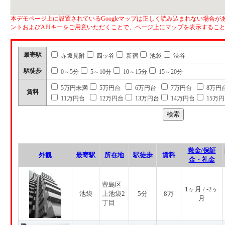
本デモページ上に設置されているGoogleマップは正しく読み込まれない場合があ
ントおよびAPIキーをご用意いただくことで、ページ上にマップを表示するこ
最寄駅
赤坂見附
四ッ谷
新宿
池袋
渋谷
駅徒歩
0～5分
5～10分
10～15分
15～20分
5万円未満
5万円台
6万円台
7万円台
8万円
賃料
11万円台
12万円台
13万円台
14万円台
15万
敷金/保証
外観
最寄駅
所在地
駅徒歩
賃料
金・礼金
豊島区
1ヶ月 / -2ヶ
池袋
上池袋2
5分
8万
月
丁目