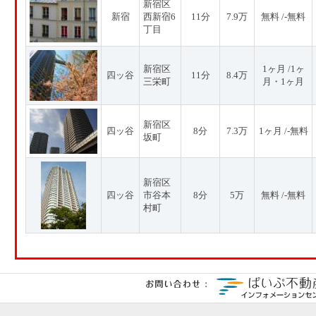
新宿区
新宿
西新宿6
11分
7.9万
無料 /-無料
丁目
新宿区
1ヶ月 /1ヶ
四ッ谷
11分
8.4万
三栄町
月・1ヶ月
新宿区
四ッ谷
8分
7.3万
1ヶ月 /-無料
坂町
新宿区
四ッ谷
市谷本
8分
5万
無料 /-無料
村町