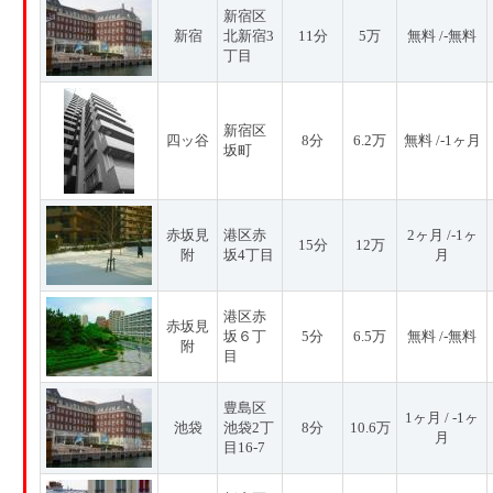
新宿区
新宿
北新宿3
11分
5万
無料 /-無料
丁目
新宿区
四ッ谷
8分
6.2万
無料 /-1ヶ月
坂町
赤坂見
港区赤
2ヶ月 /-1ヶ
15分
12万
附
坂4丁目
月
港区赤
赤坂見
坂６丁
5分
6.5万
無料 /-無料
附
目
豊島区
1ヶ月 / -1ヶ
池袋
池袋2丁
8分
10.6万
月
目16-7