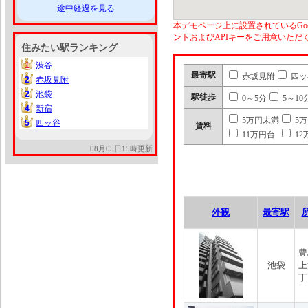
途中経過を見る
本デモページ上に設置されているGoo
ントおよびAPIキーをご用意いた
住みたい駅ランキング
1
渋谷
1
最寄駅
赤坂見附
四ッ
2
赤坂見附
2
2
池袋
2
駅徒歩
0～5分
5～10
4
新宿
4
5万円未満
5
5
四ッ谷
5
賃料
11万円台
12
08月05日15時更新
外観
最寄駅
豊
池袋
上
丁