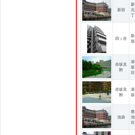
新
新宿
北
丁
新
四ッ谷
坂
港
赤坂見
坂
附
目
赤坂見
港
附
坂
豊
池袋
池
目