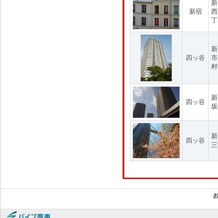
新
新宿
西
丁
新
四ッ谷
市
村
新
四ッ谷
坂
新
四ッ谷
三