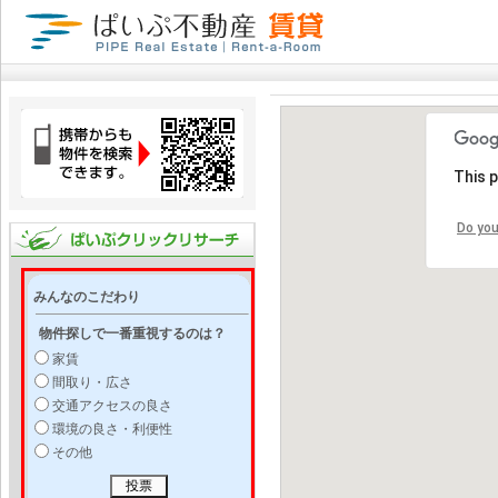
This 
Do you
みんなのこだわり
物件探しで一番重視するのは？
家賃
間取り・広さ
交通アクセスの良さ
環境の良さ・利便性
その他