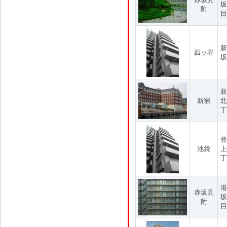
坂
附
目
新
四ッ谷
坂
新
新宿
北
丁
豊
池袋
上
丁
港
赤坂見
坂
附
目