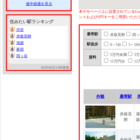
途中経過を見る
本デモページ上に設置されているGoo
ントおよびAPIキーをご用意いた
住みたい駅ランキング
1
渋谷
1
最寄駅
赤坂見附
四ッ
2
赤坂見附
2
2
池袋
2
駅徒歩
0～5分
5～10
4
新宿
4
5万円未満
5
5
四ッ谷
5
賃料
11万円台
12
08月06日15時更新
外観
最寄駅
赤坂見
港
附
坂
港
赤坂見