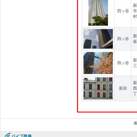
新
四ッ谷
市
村
新
四ッ谷
坂
新
四ッ谷
三
新
新宿
西
丁