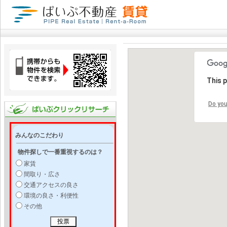
This 
Do you
みんなのこだわり
物件探しで一番重視するのは？
家賃
間取り・広さ
交通アクセスの良さ
環境の良さ・利便性
その他