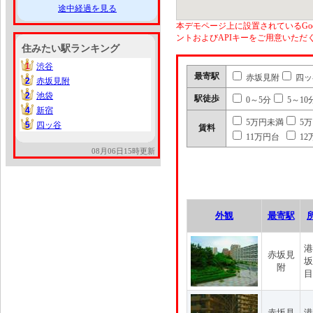
途中経過を見る
本デモページ上に設置されているGoo
ントおよびAPIキーをご用意いた
住みたい駅ランキング
1
渋谷
1
最寄駅
赤坂見附
四ッ
2
赤坂見附
2
2
池袋
2
駅徒歩
0～5分
5～10
4
新宿
4
5万円未満
5
5
四ッ谷
5
賃料
11万円台
12
08月06日15時更新
外観
最寄駅
港
赤坂見
坂
附
目
赤坂見
港