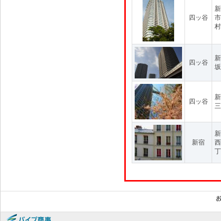
新
四ッ谷
市
村
新
四ッ谷
坂
新
四ッ谷
三
新
新宿
西
丁