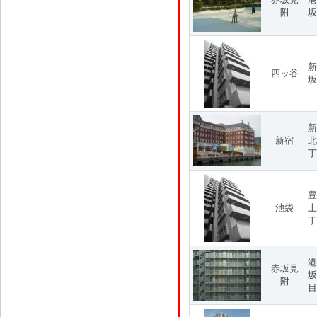
附
坂
新
四ッ谷
坂
新
新宿
北
丁
豊
池袋
上
丁
港
赤坂見
坂
附
目