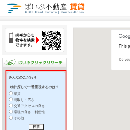
This 
Do you
みんなのこだわり
物件探しで一番重視するのは？
家賃
間取り・広さ
交通アクセスの良さ
環境の良さ・利便性
その他