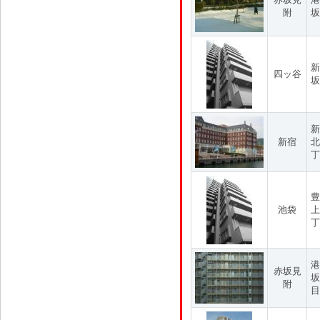
附
坂
新
四ッ谷
坂
新
新宿
北
丁
豊
池袋
上
丁
港
赤坂見
坂
附
目