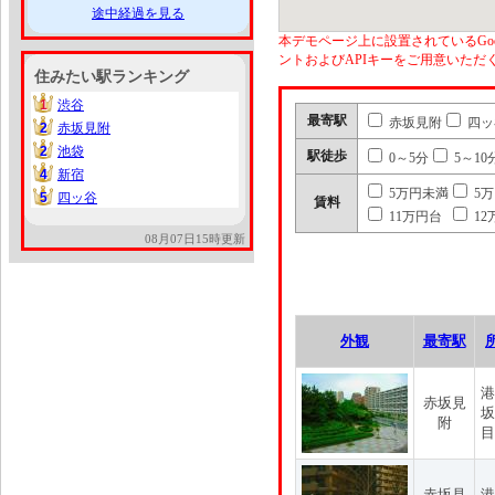
途中経過を見る
本デモページ上に設置されているGoo
ントおよびAPIキーをご用意いた
住みたい駅ランキング
1
渋谷
1
最寄駅
赤坂見附
四ッ
2
赤坂見附
2
2
池袋
2
駅徒歩
0～5分
5～10
4
新宿
4
5万円未満
5
5
四ッ谷
5
賃料
11万円台
12
08月07日15時更新
外観
最寄駅
港
赤坂見
坂
附
目
赤坂見
港