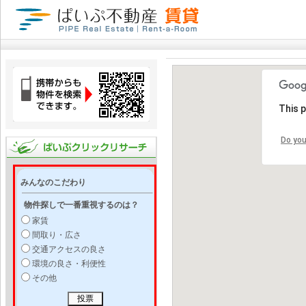
This 
Do you
みんなのこだわり
物件探しで一番重視するのは？
家賃
間取り・広さ
交通アクセスの良さ
環境の良さ・利便性
その他