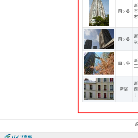
新
四ッ谷
市
村
新
四ッ谷
坂
新
四ッ谷
三
新
新宿
西
丁