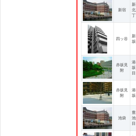
新
新宿
北
丁
新
四ッ谷
坂
港
赤坂見
坂
附
目
赤坂見
港
附
坂
豊
池袋
池
目