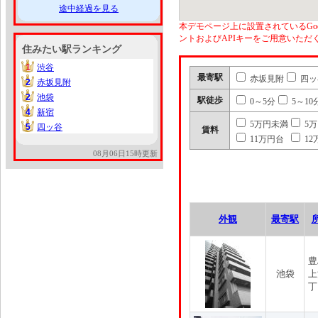
途中経過を見る
本デモページ上に設置されているGoo
ントおよびAPIキーをご用意いた
住みたい駅ランキング
1
渋谷
1
最寄駅
赤坂見附
四ッ
2
赤坂見附
2
2
池袋
2
駅徒歩
0～5分
5～10
4
新宿
4
5万円未満
5
5
四ッ谷
5
賃料
11万円台
12
08月06日15時更新
外観
最寄駅
豊
池袋
上
丁