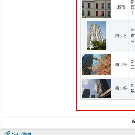
新
新宿
西
丁
新
四ッ谷
市
村
新
四ッ谷
三
新
四ッ谷
坂