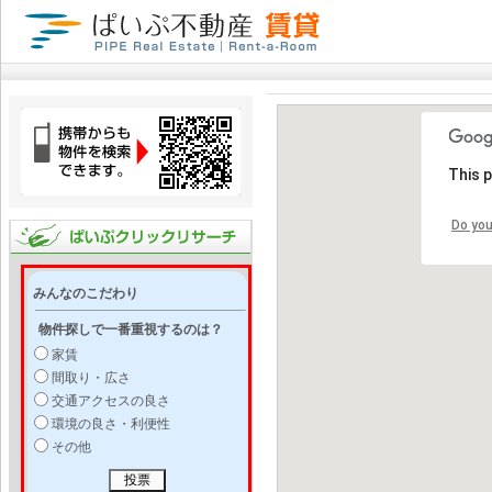
This 
Do you
みんなのこだわり
物件探しで一番重視するのは？
家賃
間取り・広さ
交通アクセスの良さ
環境の良さ・利便性
その他