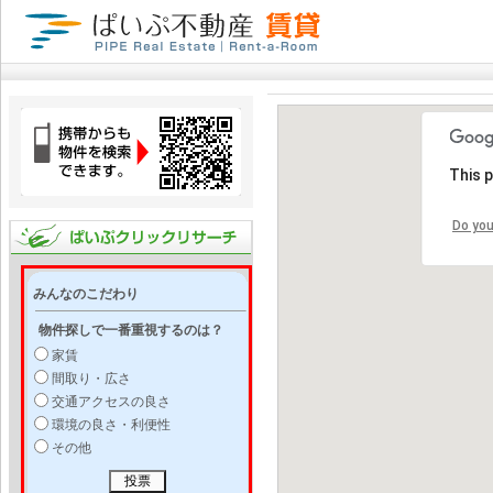
This 
Do you
みんなのこだわり
物件探しで一番重視するのは？
家賃
間取り・広さ
交通アクセスの良さ
環境の良さ・利便性
その他