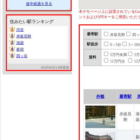
途中経過を見る
本デモページ上に設置されているGoo
ントおよびAPIキーをご用意いた
住みたい駅ランキング
1
渋谷
1
最寄駅
赤坂見附
四ッ
2
赤坂見附
2
2
池袋
2
駅徒歩
0～5分
5～10
4
新宿
4
5万円未満
5
5
四ッ谷
5
賃料
11万円台
12
08月06日15時更新
外観
最寄駅
赤坂見
港
附
坂
新