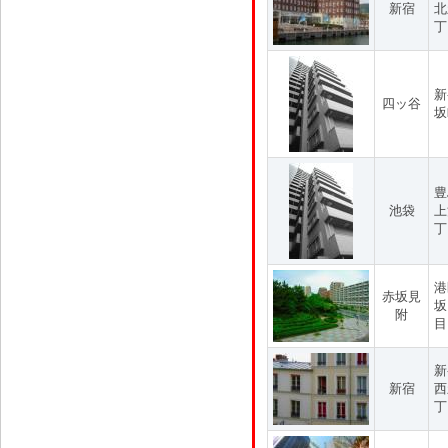
新宿
北
丁
新
四ッ谷
坂
豊
池袋
上
丁
港
赤坂見
坂
附
目
新
新宿
西
丁