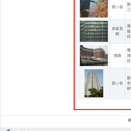
新
四ッ谷
三
港
赤坂見
坂
附
目
豊
池袋
池
目
新
四ッ谷
市
村