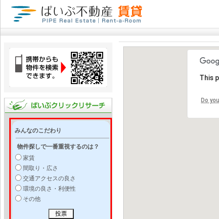
This 
Do you
みんなのこだわり
物件探しで一番重視するのは？
家賃
間取り・広さ
交通アクセスの良さ
環境の良さ・利便性
その他