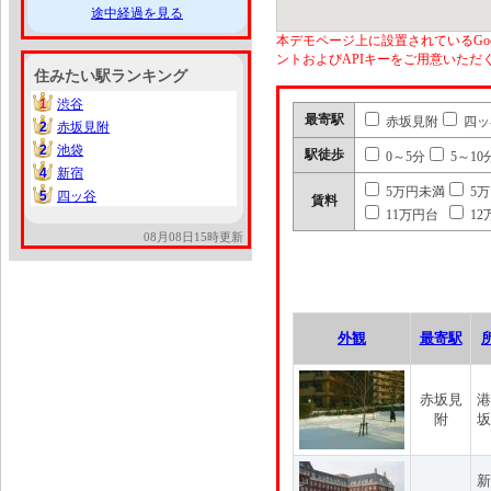
途中経過を見る
本デモページ上に設置されているGoo
ントおよびAPIキーをご用意いた
住みたい駅ランキング
1
渋谷
1
最寄駅
赤坂見附
四ッ
2
赤坂見附
2
2
池袋
2
駅徒歩
0～5分
5～10
4
新宿
4
5万円未満
5
5
四ッ谷
5
賃料
11万円台
12
08月08日15時更新
外観
最寄駅
赤坂見
港
附
坂
新