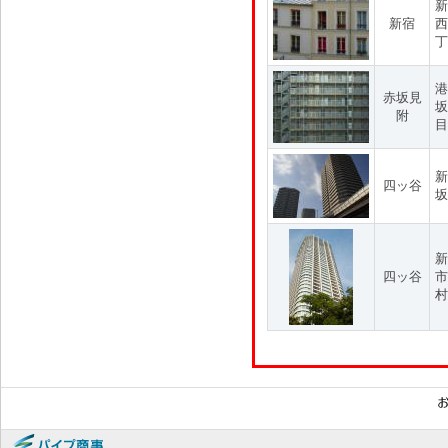
新
新宿
西
丁
港
赤坂見
坂
附
目
新
四ッ谷
坂
新
四ッ谷
市
村