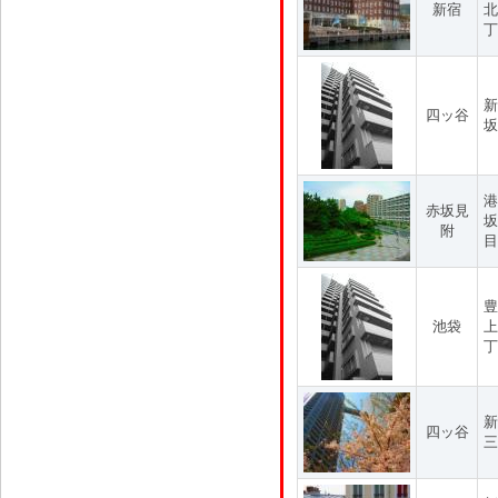
新宿
北
丁
新
四ッ谷
坂
港
赤坂見
坂
附
目
豊
池袋
上
丁
新
四ッ谷
三