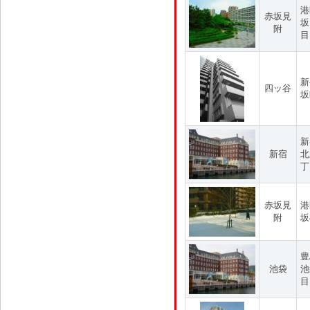
港
赤坂見
坂
附
目
新
四ッ谷
坂
新
新宿
北
丁
赤坂見
港
附
坂
豊
池袋
池
目