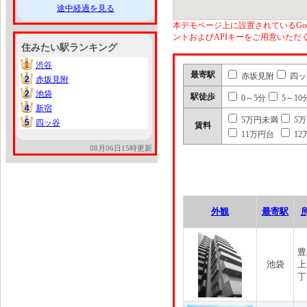
途中経過を見る
本デモページ上に設置されているGoo
ントおよびAPIキーをご用意いた
住みたい駅ランキング
1
渋谷
1
最寄駅
赤坂見附
四ッ
2
赤坂見附
2
2
池袋
2
駅徒歩
0～5分
5～10
4
新宿
4
5万円未満
5
5
四ッ谷
5
賃料
11万円台
12
08月06日15時更新
外観
最寄駅
豊
池袋
上
丁