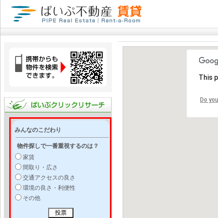
This 
Do you
みんなのこだわり
物件探しで一番重視するのは？
家賃
間取り・広さ
交通アクセスの良さ
環境の良さ・利便性
その他