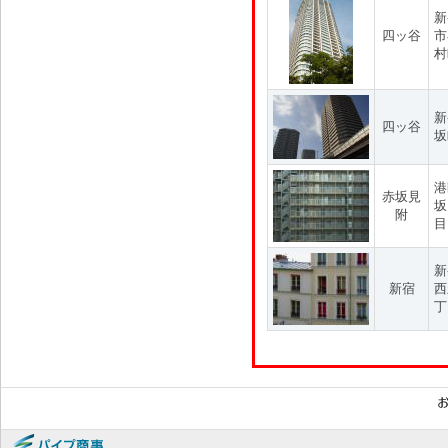
新
四ッ谷
市
村
新
四ッ谷
坂
港
赤坂見
坂
附
目
新
新宿
西
丁