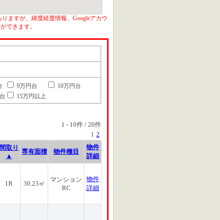
りますが、緯度経度情報、Googleアカウ
とができます。
台
9万円台
10万円台
円台
15万円以上
1
-
10
件 /
20
件
1
2
物件
間取り
専有面積
物件種目
▲
詳細
物件
マンション
1R
30.23㎡
RC
詳細