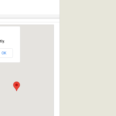
ly.
OK