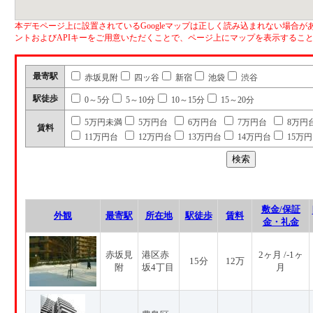
本デモページ上に設置されているGoogleマップは正しく読み込まれない場合があ
ントおよびAPIキーをご用意いただくことで、ページ上にマップを表示するこ
最寄駅
赤坂見附
四ッ谷
新宿
池袋
渋谷
駅徒歩
0～5分
5～10分
10～15分
15～20分
5万円未満
5万円台
6万円台
7万円台
8万円
賃料
11万円台
12万円台
13万円台
14万円台
15万
敷金/保証
外観
最寄駅
所在地
駅徒歩
賃料
金・礼金
赤坂見
港区赤
2ヶ月 /-1ヶ
15分
12万
附
坂4丁目
月