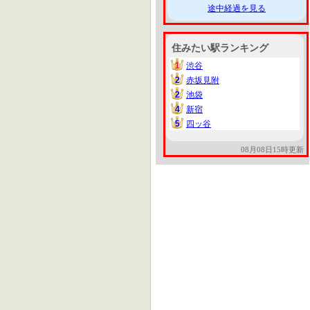
途中経過を見る
住みたい駅ランキング
1
渋谷
1
2
赤坂見附
2
2
池袋
2
4
新宿
4
5
四ッ谷
5
08月08日15時更新