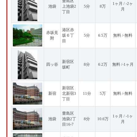
豊島区
1ヶ月 / -2ヶ
池袋
上池袋2
5分
8万
月
丁目
港区赤
赤坂見
坂６丁
5分
6.5万
無料 /-無料
附
目
新宿区
四ッ谷
8分
6.2万
無料 /-1ヶ月
坂町
新宿区
新宿
北新宿3
11分
5万
無料 /-無料
丁目
豊島区
1ヶ月 / -1ヶ
池袋
池袋2丁
8分
10.6万
月
目16-7