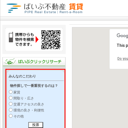
This 
Do you
みんなのこだわり
物件探しで一番重視するのは？
家賃
間取り・広さ
交通アクセスの良さ
環境の良さ・利便性
その他