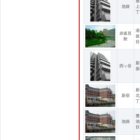
豊
池袋
上
丁
港
赤坂見
坂
附
目
新
四ッ谷
坂
新
新宿
北
丁
豊
池袋
池
目