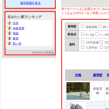
途中経過を見る
本デモページ上に設置されているGoo
ントおよびAPIキーをご用意いた
住みたい駅ランキング
1
渋谷
1
最寄駅
赤坂見附
四ッ
2
赤坂見附
2
2
池袋
2
駅徒歩
0～5分
5～10
4
新宿
4
5万円未満
5
5
四ッ谷
5
賃料
11万円台
12
08月06日15時更新
外観
最寄駅
赤坂見
港
附
坂