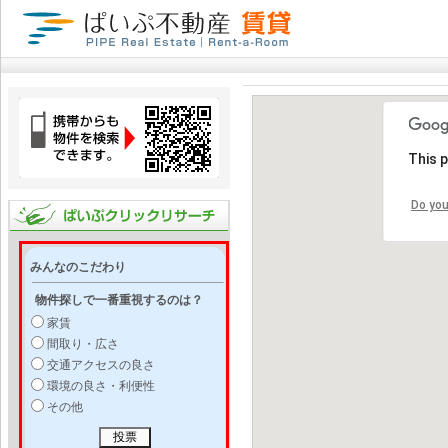
This 
Do you
みんなのこだわり
物件探しで一番重視するのは？
家賃
間取り・広さ
交通アクセスの良さ
環境の良さ・利便性
その他