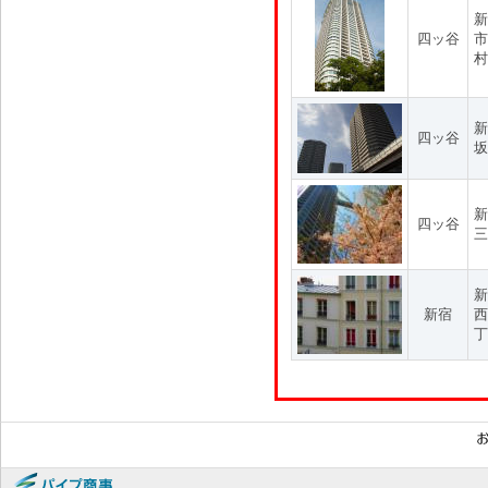
新
四ッ谷
市
村
新
四ッ谷
坂
新
四ッ谷
三
新
新宿
西
丁