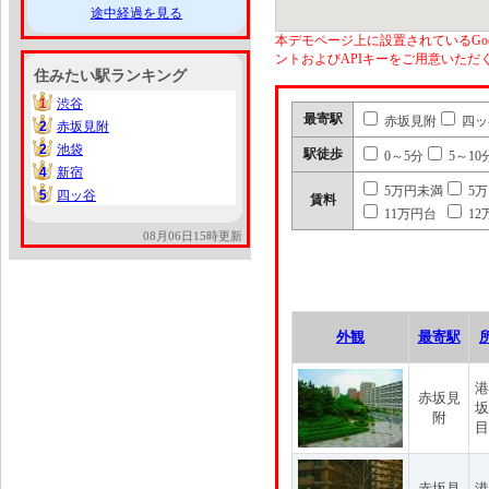
途中経過を見る
本デモページ上に設置されているGoo
ントおよびAPIキーをご用意いた
住みたい駅ランキング
1
渋谷
1
最寄駅
赤坂見附
四ッ
2
赤坂見附
2
2
池袋
2
駅徒歩
0～5分
5～10
4
新宿
4
5万円未満
5
5
四ッ谷
5
賃料
11万円台
12
08月06日15時更新
外観
最寄駅
港
赤坂見
坂
附
目
赤坂見
港