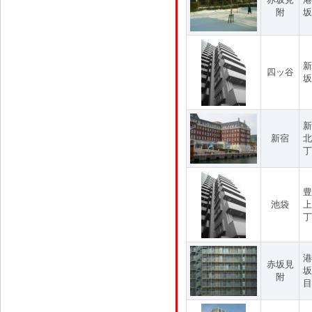
附
坂
新
四ッ谷
坂
新
新宿
北
丁
豊
池袋
上
丁
港
赤坂見
坂
附
目