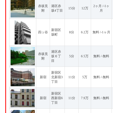
赤坂見
港区赤
2ヶ月 /-1ヶ
15分
12万
附
坂4丁目
月
新宿区
四ッ谷
8分
6.2万
無料 /-1ヶ月
坂町
港区赤
赤坂見
坂６丁
5分
6.5万
無料 /-無料
附
目
新宿区
新宿
北新宿3
11分
5万
無料 /-無料
丁目
新宿区
新宿
西新宿6
11分
7.9万
無料 /-無料
丁目