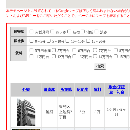
本デモページ上に設置されているGoogleマップは正しく読み込まれない場合があ
ントおよびAPIキーをご用意いただくことで、ページ上にマップを表示するこ
最寄駅
赤坂見附
四ッ谷
新宿
池袋
渋谷
駅徒歩
0～5分
5～10分
10～15分
15～20分
5万円未満
5万円台
6万円台
7万円台
8万円
賃料
11万円台
12万円台
13万円台
14万円台
15万
敷金/保証
外観
最寄駅
所在地
駅徒歩
賃料
金・礼金
豊島区
1ヶ月 / -2ヶ
池袋
上池袋2
5分
8万
月
丁目