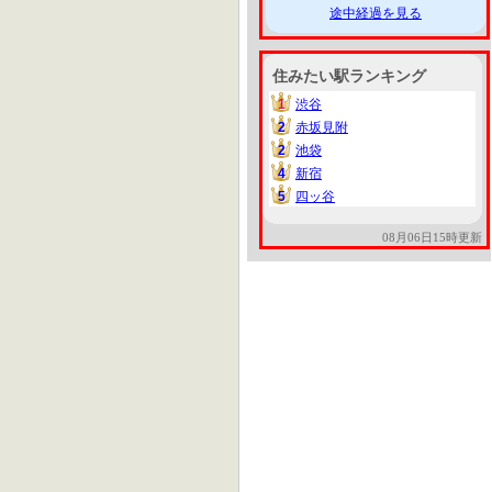
途中経過を見る
住みたい駅ランキング
1
渋谷
1
2
赤坂見附
2
2
池袋
2
4
新宿
4
5
四ッ谷
5
08月06日15時更新