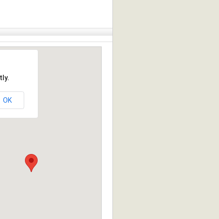
ly.
OK