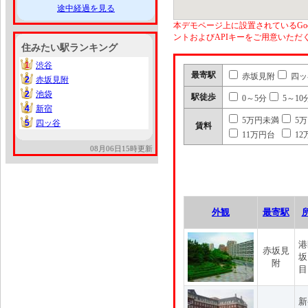
途中経過を見る
本デモページ上に設置されているGoo
ントおよびAPIキーをご用意いた
住みたい駅ランキング
1
渋谷
1
最寄駅
赤坂見附
四ッ
2
赤坂見附
2
2
池袋
2
駅徒歩
0～5分
5～10
4
新宿
4
5万円未満
5
5
四ッ谷
5
賃料
11万円台
12
08月06日15時更新
外観
最寄駅
港
赤坂見
坂
附
目
新