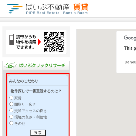
This 
Do you
みんなのこだわり
物件探しで一番重視するのは？
家賃
間取り・広さ
交通アクセスの良さ
環境の良さ・利便性
その他