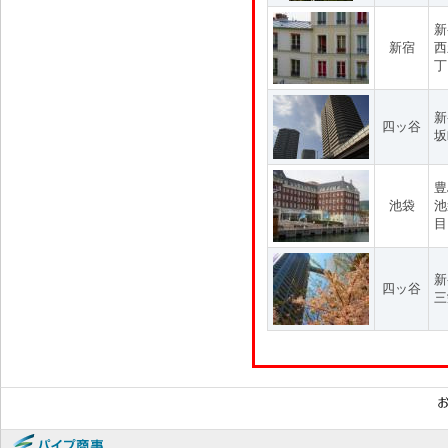
新
新宿
西
丁
新
四ッ谷
坂
豊
池袋
池
目
新
四ッ谷
三