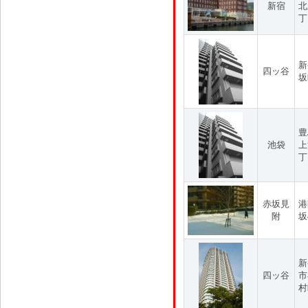
新宿
北
丁
新
四ッ谷
坂
豊
池袋
上
丁
赤坂見
港
附
坂
新
四ッ谷
市
村