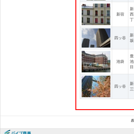
新
新宿
西
丁
新
四ッ谷
坂
豊
池袋
池
目
新
四ッ谷
三