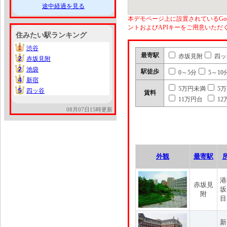
途中経過を見る
本デモページ上に設置されているGoo
ントおよびAPIキーをご用意いた
住みたい駅ランキング
1
渋谷
1
最寄駅
赤坂見附
四ッ
2
赤坂見附
2
2
池袋
2
駅徒歩
0～5分
5～10
4
新宿
4
5万円未満
5
5
四ッ谷
5
賃料
11万円台
12
08月07日15時更新
外観
最寄駅
港
赤坂見
坂
附
目
新