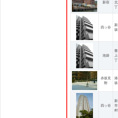
新宿
北
丁
新
四ッ谷
坂
豊
池袋
上
丁
赤坂見
港
附
坂
新
四ッ谷
市
村