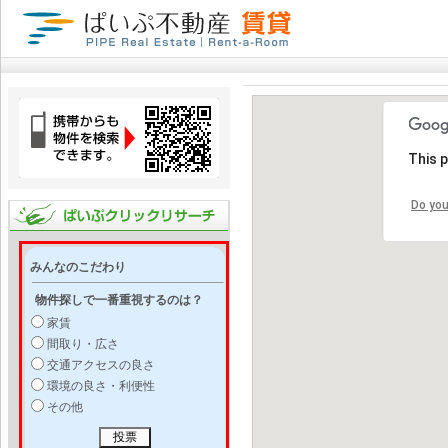
This 
Do you
みんなのこだわり
物件探しで一番重視するのは？
家賃
間取り・広さ
交通アクセスの良さ
環境の良さ・利便性
その他