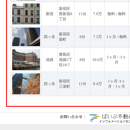
新宿区
新宿
西新宿6
11分
7.9万
無料 /-無料
丁目
新宿区
四ッ谷
8分
7.3万
1ヶ月 /-無料
坂町
豊島区
1ヶ月 / -1ヶ
池袋
池袋2丁
8分
10.6万
月
目16-7
新宿区
1ヶ月 /1ヶ
四ッ谷
11分
8.4万
三栄町
月・1ヶ月