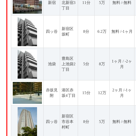
新宿
北新宿3
11分
5万
無料 /-無料
丁目
新宿区
四ッ谷
8分
6.2万
無料 /-1ヶ月
坂町
豊島区
1ヶ月 / -2ヶ
池袋
上池袋2
5分
8万
月
丁目
赤坂見
港区赤
2ヶ月 /-1ヶ
15分
12万
附
坂4丁目
月
新宿区
四ッ谷
市谷本
8分
5万
無料 /-無料
村町