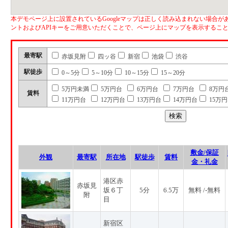
本デモページ上に設置されているGoogleマップは正しく読み込まれない場合があ
ントおよびAPIキーをご用意いただくことで、ページ上にマップを表示するこ
最寄駅
赤坂見附
四ッ谷
新宿
池袋
渋谷
駅徒歩
0～5分
5～10分
10～15分
15～20分
5万円未満
5万円台
6万円台
7万円台
8万円
賃料
11万円台
12万円台
13万円台
14万円台
15万
敷金/保証
外観
最寄駅
所在地
駅徒歩
賃料
金・礼金
港区赤
赤坂見
坂６丁
5分
6.5万
無料 /-無料
附
目
新宿区