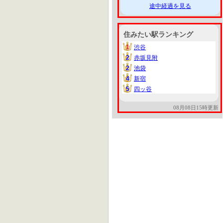
途中経過を見る
住みたい駅ランキング
1
渋谷
1
2
赤坂見附
2
2
池袋
2
4
新宿
4
5
四ッ谷
5
08月08日15時更新