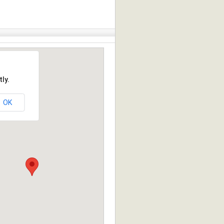
ly.
OK