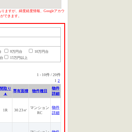
りますが、緯度経度情報、Googleアカウ
とができます。
台
9万円台
10万円台
円台
15万円以上
1
-
10
件 /
20
件
1
2
物件
間取り
専有面積
物件種目
▲
詳細
物件
マンション
1R
30.23㎡
RC
詳細
マンション
物件