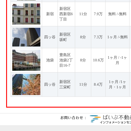
新宿区
新宿
西新宿6
11分
7.9万
無料 /-無料
丁目
新宿区
四ッ谷
8分
7.3万
1ヶ月 /-無料
坂町
豊島区
1ヶ月 / -1ヶ
池袋
池袋2丁
8分
10.6万
月
目16-7
新宿区
1ヶ月 /1ヶ
四ッ谷
11分
8.4万
三栄町
月・1ヶ月