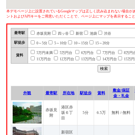
本デモページ上に設置されているGoogleマップは正しく読み込まれない場合があ
ントおよびAPIキーをご用意いただくことで、ページ上にマップを表示するこ
最寄駅
赤坂見附
四ッ谷
新宿
池袋
渋谷
駅徒歩
0～5分
5～10分
10～15分
15～20分
5万円未満
5万円台
6万円台
7万円台
8万円
賃料
11万円台
12万円台
13万円台
14万円台
15万
敷金/保証
外観
最寄駅
所在地
駅徒歩
賃料
金・礼金
港区赤
赤坂見
坂６丁
5分
6.5万
無料 /-無料
附
目
新宿区