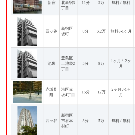
新宿
北新宿3
11分
5万
無料 /-無料
丁目
新宿区
四ッ谷
8分
6.2万
無料 /-1ヶ月
坂町
豊島区
1ヶ月 / -2ヶ
池袋
上池袋2
5分
8万
月
丁目
赤坂見
港区赤
2ヶ月 /-1ヶ
15分
12万
附
坂4丁目
月
新宿区
四ッ谷
市谷本
8分
5万
無料 /-無料
村町