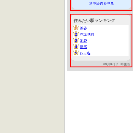
途中経過を見る
住みたい駅ランキング
1
渋谷
1
2
赤坂見附
2
2
池袋
2
4
新宿
4
5
四ッ谷
5
08月07日15時更新