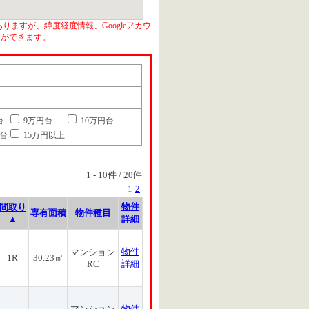
りますが、緯度経度情報、Googleアカウ
とができます。
台
9万円台
10万円台
円台
15万円以上
1
-
10
件 /
20
件
1
2
物件
間取り
専有面積
物件種目
▲
詳細
物件
マンション
1R
30.23㎡
RC
詳細
マンション
物件