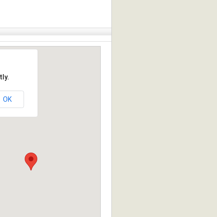
ly.
OK