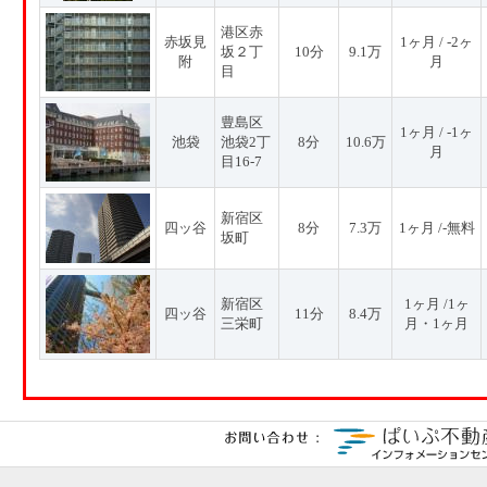
港区赤
赤坂見
1ヶ月 / -2ヶ
坂２丁
10分
9.1万
附
月
目
豊島区
1ヶ月 / -1ヶ
池袋
池袋2丁
8分
10.6万
月
目16-7
新宿区
四ッ谷
8分
7.3万
1ヶ月 /-無料
坂町
新宿区
1ヶ月 /1ヶ
四ッ谷
11分
8.4万
三栄町
月・1ヶ月