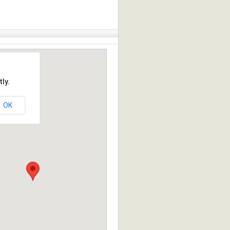
ly.
OK