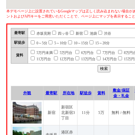
本デモページ上に設置されているGoogleマップは正しく読み込まれない場合があ
ントおよびAPIキーをご用意いただくことで、ページ上にマップを表示するこ
最寄駅
赤坂見附
四ッ谷
新宿
池袋
渋谷
駅徒歩
0～5分
5～10分
10～15分
15～20分
5万円未満
5万円台
6万円台
7万円台
8万円
賃料
11万円台
12万円台
13万円台
14万円台
15万
敷金/保証
外観
最寄駅
所在地
駅徒歩
賃料
金・礼金
新宿区
新宿
北新宿3
11分
5万
無料 /-無料
丁目
港区赤
赤坂見