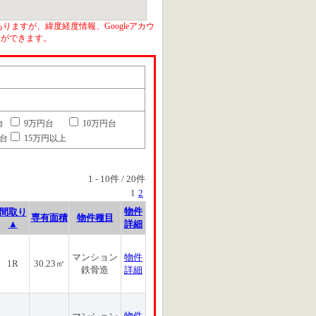
りますが、緯度経度情報、Googleアカウ
とができます。
台
9万円台
10万円台
円台
15万円以上
1
-
10
件 /
20
件
1
2
物件
間取り
専有面積
物件種目
▲
詳細
マンション
物件
1R
30.23㎡
鉄骨造
詳細
物件