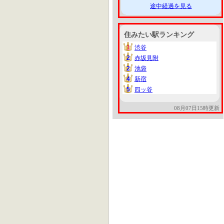
途中経過を見る
住みたい駅ランキング
1
渋谷
1
2
赤坂見附
2
2
池袋
2
4
新宿
4
5
四ッ谷
5
08月07日15時更新