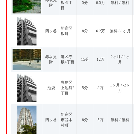
坂６丁
5分
6.5万
無料 /-無料
附
目
新宿区
四ッ谷
8分
6.2万
無料 /-1ヶ月
坂町
赤坂見
港区赤
2ヶ月 /-1ヶ
15分
12万
附
坂4丁目
月
豊島区
1ヶ月 / -2ヶ
池袋
上池袋2
5分
8万
月
丁目
新宿区
四ッ谷
市谷本
8分
5万
無料 /-無料
村町