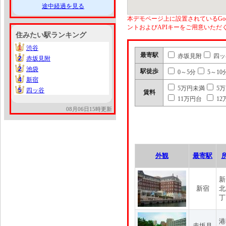
途中経過を見る
本デモページ上に設置されているGoo
ントおよびAPIキーをご用意いた
住みたい駅ランキング
1
渋谷
1
最寄駅
赤坂見附
四ッ
2
赤坂見附
2
2
池袋
2
駅徒歩
0～5分
5～10
4
新宿
4
5万円未満
5
5
四ッ谷
5
賃料
11万円台
12
08月06日15時更新
外観
最寄駅
新
新宿
北
丁
港
赤坂見