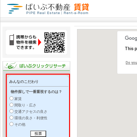
This 
Do you
みんなのこだわり
物件探しで一番重視するのは？
家賃
間取り・広さ
交通アクセスの良さ
環境の良さ・利便性
その他