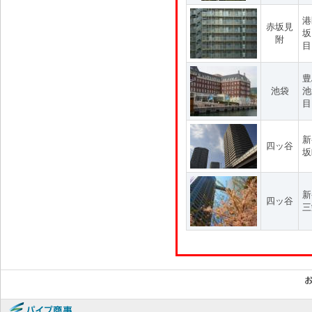
港
赤坂見
坂
附
目
豊
池袋
池
目
新
四ッ谷
坂
新
四ッ谷
三