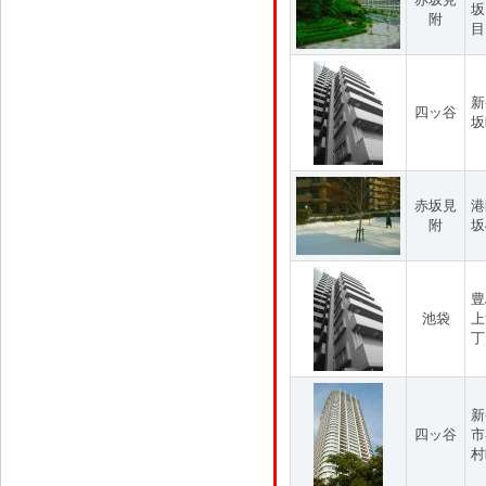
坂
附
目
新
四ッ谷
坂
赤坂見
港
附
坂
豊
池袋
上
丁
新
四ッ谷
市
村