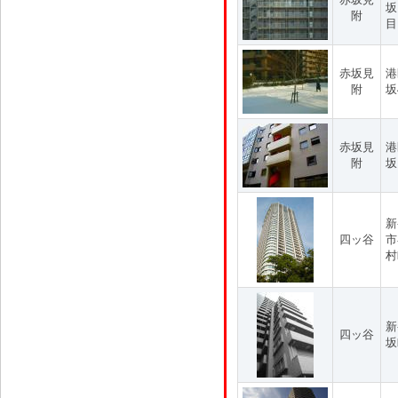
坂
附
目
赤坂見
港
附
坂
赤坂見
港
附
坂
新
四ッ谷
市
村
新
四ッ谷
坂