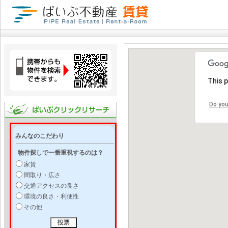
This 
Do you
みんなのこだわり
物件探しで一番重視するのは？
家賃
間取り・広さ
交通アクセスの良さ
環境の良さ・利便性
その他