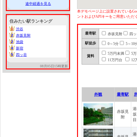
途中経過を見る
本デモページ上に設置されているGoo
ントおよびAPIキーをご用意いた
住みたい駅ランキング
1
渋谷
1
最寄駅
赤坂見附
四ッ
2
赤坂見附
2
2
池袋
2
駅徒歩
0～5分
5～10
4
新宿
4
5万円未満
5
5
四ッ谷
5
賃料
11万円台
12
08月05日15時更新
外観
最寄駅
港
赤坂見
坂
附
目
港
赤坂見