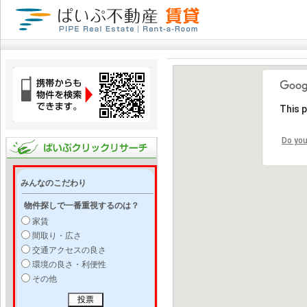
This 
Do you
みんなのこだわり
物件探しで一番重視するのは？
家賃
間取り・広さ
交通アクセスの良さ
環境の良さ・利便性
その他