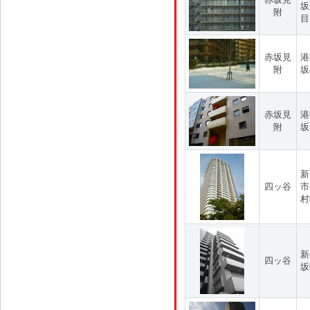
坂
附
目
赤坂見
港
附
坂
赤坂見
港
附
坂
新
四ッ谷
市
村
新
四ッ谷
坂