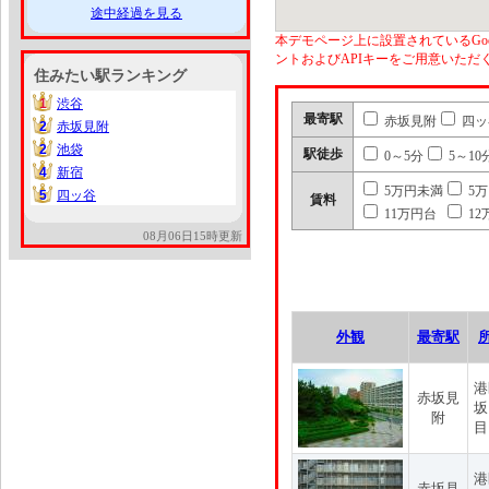
途中経過を見る
本デモページ上に設置されているGoo
ントおよびAPIキーをご用意いた
住みたい駅ランキング
1
渋谷
1
最寄駅
赤坂見附
四ッ
2
赤坂見附
2
2
池袋
2
駅徒歩
0～5分
5～10
4
新宿
4
5万円未満
5
5
四ッ谷
5
賃料
11万円台
12
08月06日15時更新
外観
最寄駅
港
赤坂見
坂
附
目
港
赤坂見