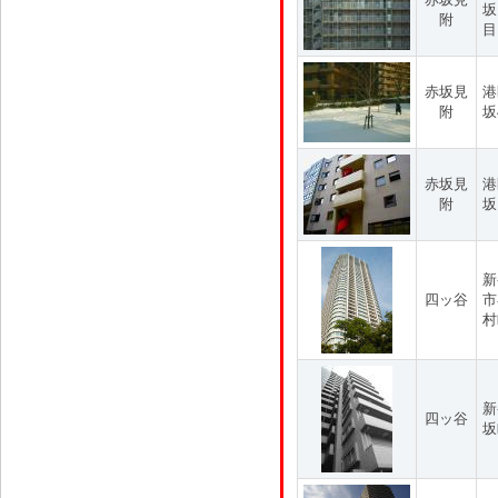
坂
附
目
赤坂見
港
附
坂
赤坂見
港
附
坂
新
四ッ谷
市
村
新
四ッ谷
坂