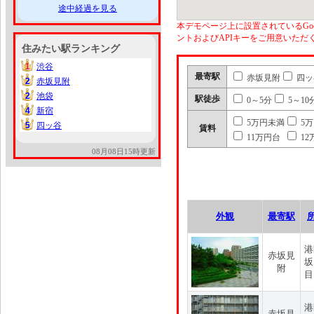
途中経過を見る
本デモページ上に設置されているGoo
ントおよびAPIキーをご用意いた
住みたい駅ランキング
1
渋谷
1
最寄駅
赤坂見附
四ッ
2
赤坂見附
2
2
池袋
2
駅徒歩
0～5分
5～10
4
新宿
4
5万円未満
5
5
四ッ谷
5
賃料
11万円台
12
08月08日15時更新
外観
最寄駅
港
赤坂見
坂
附
目
港
赤坂見