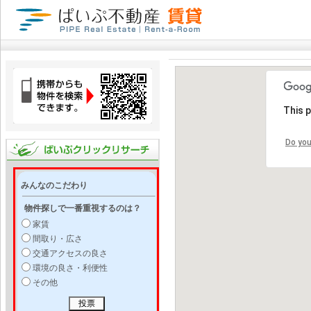
This 
Do you
みんなのこだわり
物件探しで一番重視するのは？
家賃
間取り・広さ
交通アクセスの良さ
環境の良さ・利便性
その他