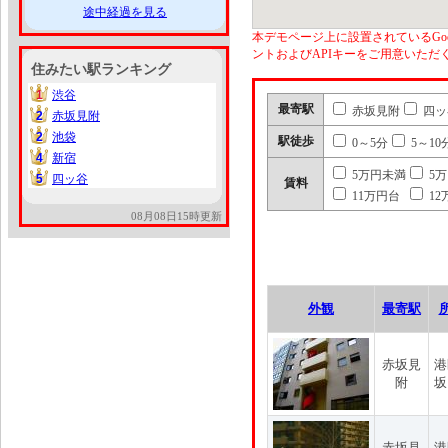
途中経過を見る
本デモページ上に設置されているGoo
ントおよびAPIキーをご用意いた
住みたい駅ランキング
1
渋谷
1
最寄駅
赤坂見附
四ッ
2
赤坂見附
2
2
池袋
2
駅徒歩
0～5分
5～10
4
新宿
4
5万円未満
5
5
四ッ谷
5
賃料
11万円台
12
08月08日15時更新
外観
最寄駅
赤坂見
港
附
坂
赤坂見
港