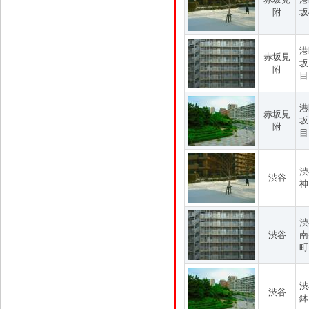
附
坂
港
赤坂見
坂
附
目
港
赤坂見
坂
附
目
渋
渋谷
神
渋
渋谷
南
町
渋
渋谷
鉢