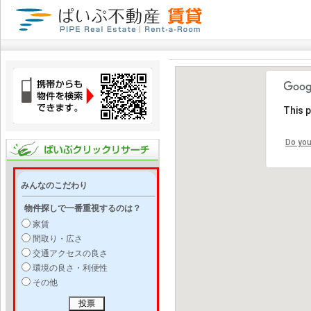
This 
Do you
みんなのこだわり
物件探しで一番重視するのは？
家賃
間取り・広さ
交通アクセスの良さ
環境の良さ・利便性
その他