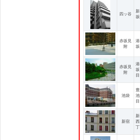
新
四ッ谷
坂
赤坂見
港
附
坂
港
赤坂見
坂
附
目
豊
池袋
池
目
新
新宿
西
丁