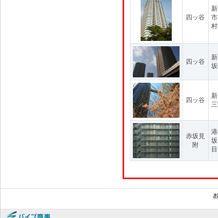
新
四ッ谷
市
村
新
四ッ谷
坂
新
四ッ谷
三
港
赤坂見
坂
附
目