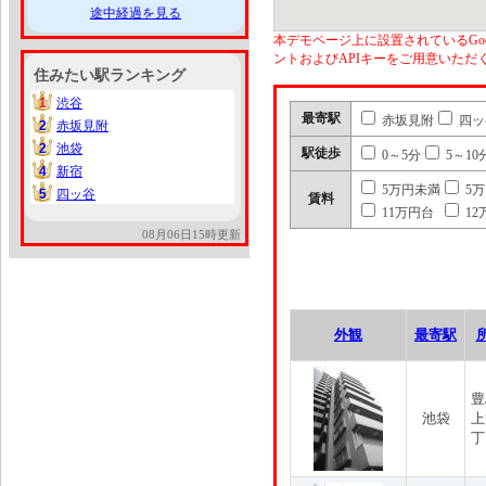
途中経過を見る
本デモページ上に設置されているGoo
ントおよびAPIキーをご用意いた
住みたい駅ランキング
1
渋谷
1
最寄駅
赤坂見附
四ッ
2
赤坂見附
2
2
池袋
2
駅徒歩
0～5分
5～10
4
新宿
4
5万円未満
5
5
四ッ谷
5
賃料
11万円台
12
08月06日15時更新
外観
最寄駅
豊
池袋
上
丁