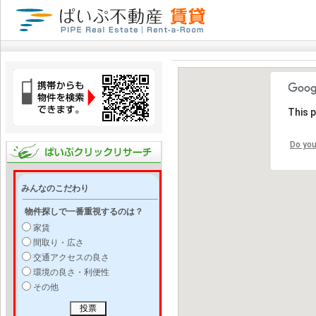
This 
Do you
みんなのこだわり
物件探しで一番重視するのは？
家賃
間取り・広さ
交通アクセスの良さ
環境の良さ・利便性
その他