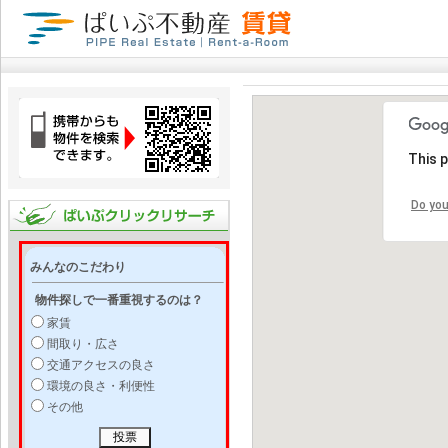
This 
Do you
みんなのこだわり
物件探しで一番重視するのは？
家賃
間取り・広さ
交通アクセスの良さ
環境の良さ・利便性
その他