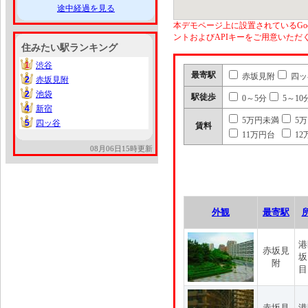
途中経過を見る
本デモページ上に設置されているGoo
ントおよびAPIキーをご用意いた
住みたい駅ランキング
1
渋谷
1
最寄駅
赤坂見附
四ッ
2
赤坂見附
2
2
池袋
2
駅徒歩
0～5分
5～10
4
新宿
4
5万円未満
5
5
四ッ谷
5
賃料
11万円台
12
08月06日15時更新
外観
最寄駅
港
赤坂見
坂
附
目
赤坂見
港