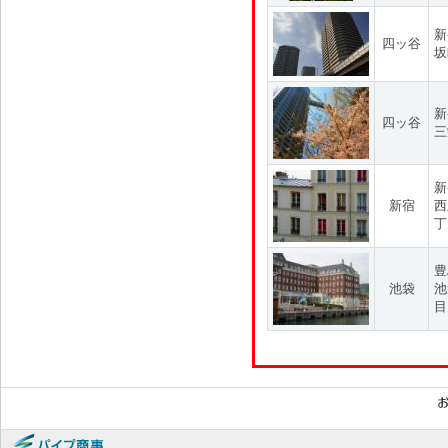
新
四ッ谷
坂
新
四ッ谷
三
新
新宿
西
丁
豊
池袋
池
目