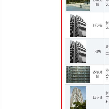
附
坂
新
四ッ谷
坂
豊
池袋
上
丁
港
赤坂見
坂
附
目
新
四ッ谷
市
村