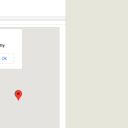
ly.
OK