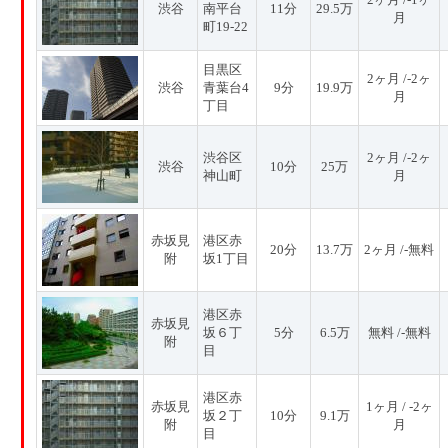
渋谷
南平台
11分
29.5万
月
町19-22
目黒区
2ヶ月 /-2ヶ
渋谷
青葉台4
9分
19.9万
月
丁目
渋谷区
2ヶ月 /-2ヶ
渋谷
10分
25万
神山町
月
赤坂見
港区赤
20分
13.7万
2ヶ月 /-無料
附
坂1丁目
港区赤
赤坂見
坂６丁
5分
6.5万
無料 /-無料
附
目
港区赤
赤坂見
1ヶ月 / -2ヶ
坂２丁
10分
9.1万
附
月
目