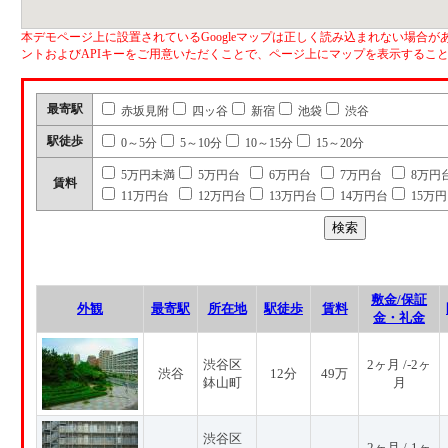
本デモページ上に設置されているGoogleマップは正しく読み込まれない場合があ
ントおよびAPIキーをご用意いただくことで、ページ上にマップを表示するこ
最寄駅
赤坂見附
四ッ谷
新宿
池袋
渋谷
駅徒歩
0～5分
5～10分
10～15分
15～20分
5万円未満
5万円台
6万円台
7万円台
8万円
賃料
11万円台
12万円台
13万円台
14万円台
15万
敷金/保証
外観
最寄駅
所在地
駅徒歩
賃料
金・礼金
渋谷区
2ヶ月 /-2ヶ
渋谷
12分
49万
鉢山町
月
渋谷区
2ヶ月 /-1ヶ