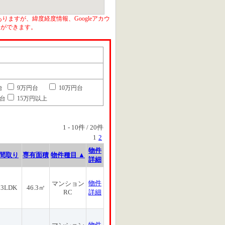
りますが、緯度経度情報、Googleアカウ
とができます。
台
9万円台
10万円台
円台
15万円以上
1
-
10
件 /
20
件
1
2
物件
間取り
専有面積
物件種目 ▲
詳細
物件
マンション
3LDK
46.3㎡
RC
詳細
物件