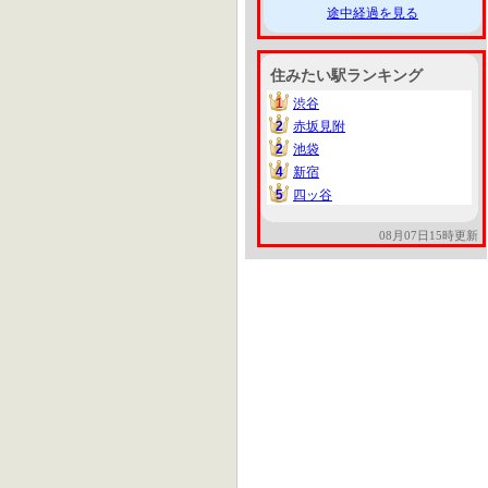
途中経過を見る
住みたい駅ランキング
1
渋谷
1
2
赤坂見附
2
2
池袋
2
4
新宿
4
5
四ッ谷
5
08月07日15時更新