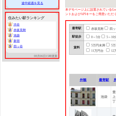
途中経過を見る
本デモページ上に設置されているGoo
ントおよびAPIキーをご用意いた
住みたい駅ランキング
1
渋谷
1
最寄駅
赤坂見附
四ッ
2
赤坂見附
2
2
池袋
2
駅徒歩
0～5分
5～10
4
新宿
4
5万円未満
5
5
四ッ谷
5
賃料
11万円台
12
08月06日15時更新
外観
最寄駅
豊
池袋
上
丁