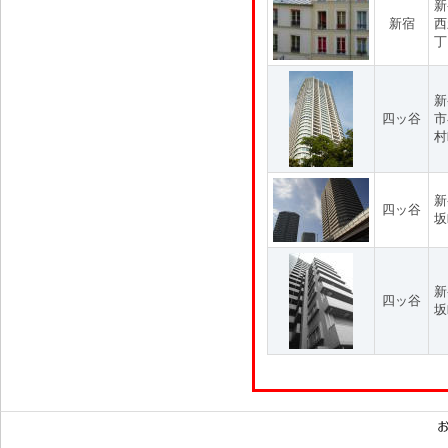
新
新宿
西
丁
新
四ッ谷
市
村
新
四ッ谷
坂
新
四ッ谷
坂