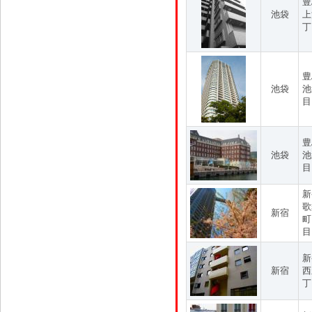
豊
池袋
上
丁
豊
池袋
池
目
豊
池袋
池
目
新
歌
新宿
町
目
新
新宿
西
丁