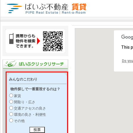
This 
Do you
みんなのこだわり
物件探しで一番重視するのは？
家賃
間取り・広さ
交通アクセスの良さ
環境の良さ・利便性
その他