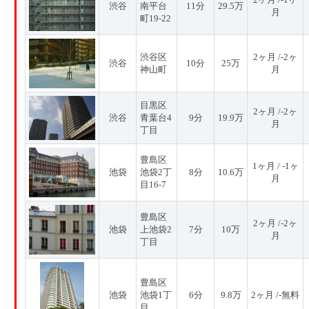
渋谷
南平台
11分
29.5万
月
町19-22
渋谷区
2ヶ月 /-2ヶ
渋谷
10分
25万
神山町
月
目黒区
2ヶ月 /-2ヶ
渋谷
青葉台4
9分
19.9万
月
丁目
豊島区
1ヶ月 / -1ヶ
池袋
池袋2丁
8分
10.6万
月
目16-7
豊島区
2ヶ月 /-2ヶ
池袋
上池袋2
7分
10万
月
丁目
豊島区
池袋
池袋1丁
6分
9.8万
2ヶ月 /-無料
目