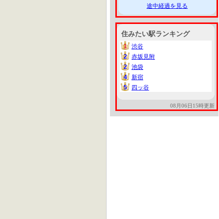
途中経過を見る
住みたい駅ランキング
1
渋谷
1
2
赤坂見附
2
2
池袋
2
4
新宿
4
5
四ッ谷
5
08月06日15時更新