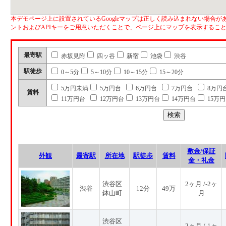
本デモページ上に設置されているGoogleマップは正しく読み込まれない場合があ
ントおよびAPIキーをご用意いただくことで、ページ上にマップを表示するこ
最寄駅
赤坂見附
四ッ谷
新宿
池袋
渋谷
駅徒歩
0～5分
5～10分
10～15分
15～20分
5万円未満
5万円台
6万円台
7万円台
8万円
賃料
11万円台
12万円台
13万円台
14万円台
15万
敷金/保証
外観
最寄駅
所在地
駅徒歩
賃料
金・礼金
渋谷区
2ヶ月 /-2ヶ
渋谷
12分
49万
鉢山町
月
渋谷区
2ヶ月 /-1ヶ