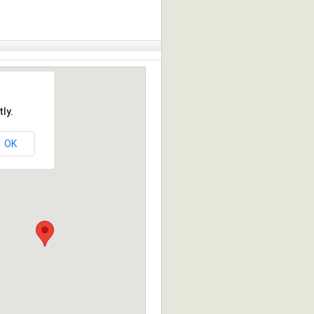
ly.
OK