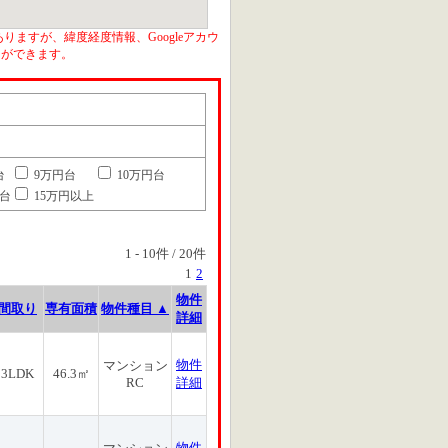
りますが、緯度経度情報、Googleアカウ
とができます。
台
9万円台
10万円台
円台
15万円以上
1
-
10
件 /
20
件
1
2
物件
間取り
専有面積
物件種目 ▲
詳細
物件
マンション
3LDK
46.3㎡
RC
詳細
物件