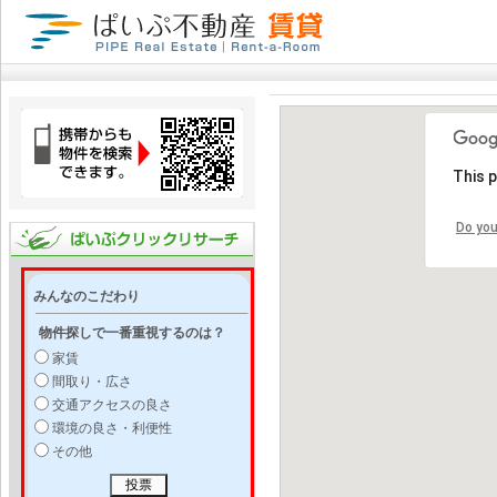
This 
Do you
みんなのこだわり
物件探しで一番重視するのは？
家賃
間取り・広さ
交通アクセスの良さ
環境の良さ・利便性
その他