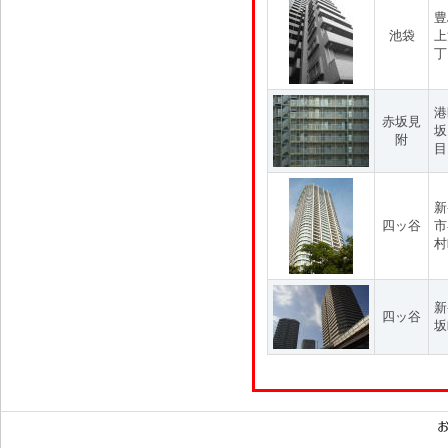
豊
池袋
上
丁
港
赤坂見
坂
附
目
新
四ッ谷
市
村
新
四ッ谷
坂