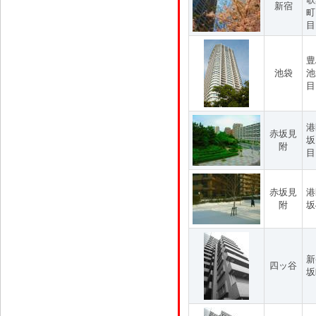
新宿
町
目
豊
池袋
池
目
港
赤坂見
坂
附
目
赤坂見
港
附
坂
新
四ッ谷
坂