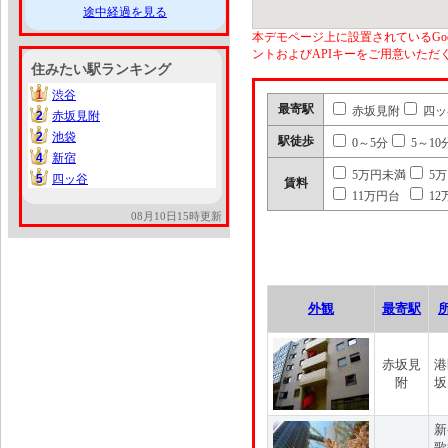
途中経過を見る
本デモページ上に設置されているGoo
ントおよびAPIキーをご用意いた
住みたい駅ランキング
1
渋谷
1
最寄駅
赤坂見附
四ッ
2
赤坂見附
2
2
池袋
2
駅徒歩
0～5分
5～10
4
新宿
4
5万円未満
5
5
四ッ谷
5
賃料
11万円台
12
08月10日15時更新
外観
最寄駅
赤坂見
港
附
坂
新
歌