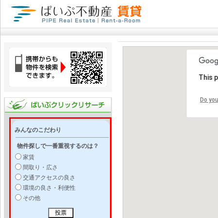
This 
Do you
みんなのこだわり
物件探しで一番重視するのは？
家賃
間取り・広さ
交通アクセスの良さ
環境の良さ・利便性
その他