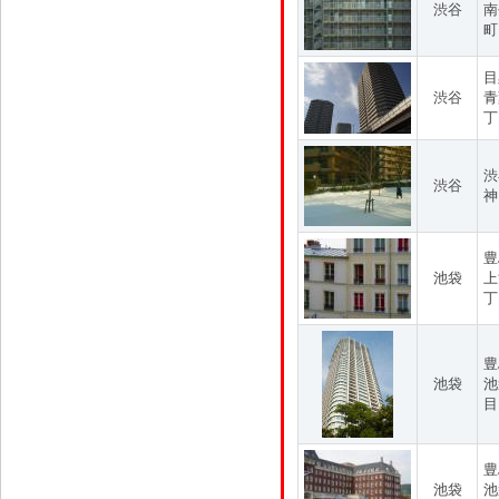
渋谷
南
町
目
渋谷
青
丁
渋
渋谷
神
豊
池袋
上
丁
豊
池袋
池
目
豊
池袋
池