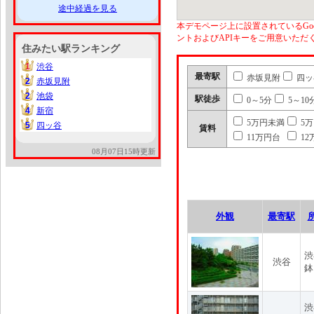
途中経過を見る
本デモページ上に設置されているGoo
ントおよびAPIキーをご用意いた
住みたい駅ランキング
1
渋谷
1
最寄駅
赤坂見附
四ッ
2
赤坂見附
2
2
池袋
2
駅徒歩
0～5分
5～10
4
新宿
4
5万円未満
5
5
四ッ谷
5
賃料
11万円台
12
08月07日15時更新
外観
最寄駅
渋
渋谷
鉢
渋