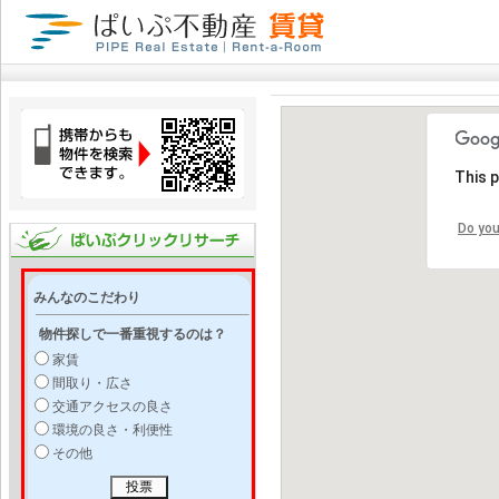
This 
Do you
みんなのこだわり
物件探しで一番重視するのは？
家賃
間取り・広さ
交通アクセスの良さ
環境の良さ・利便性
その他