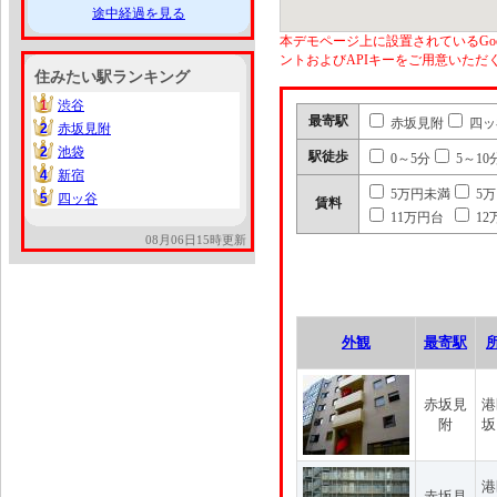
途中経過を見る
本デモページ上に設置されているGoo
ントおよびAPIキーをご用意いた
住みたい駅ランキング
1
渋谷
1
最寄駅
赤坂見附
四ッ
2
赤坂見附
2
2
池袋
2
駅徒歩
0～5分
5～10
4
新宿
4
5万円未満
5
5
四ッ谷
5
賃料
11万円台
12
08月06日15時更新
外観
最寄駅
赤坂見
港
附
坂
港
赤坂見