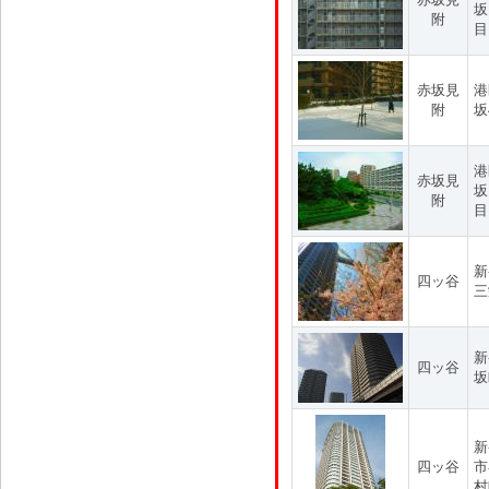
坂
附
目
赤坂見
港
附
坂
港
赤坂見
坂
附
目
新
四ッ谷
三
新
四ッ谷
坂
新
四ッ谷
市
村