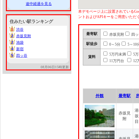
途中経過を見る
本デモページ上に設置されているGoo
ントおよびAPIキーをご用意いた
住みたい駅ランキング
1
渋谷
1
最寄駅
赤坂見附
四ッ
2
赤坂見附
2
2
池袋
2
駅徒歩
0～5分
5～10
4
新宿
4
5万円未満
5
5
四ッ谷
5
賃料
11万円台
12
08月06日15時更新
外観
最寄駅
港
赤坂見
坂
附
目
港
赤坂見