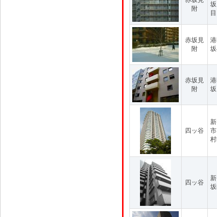
坂
附
目
赤坂見
港
附
坂
赤坂見
港
附
坂
新
四ッ谷
市
村
新
四ッ谷
坂