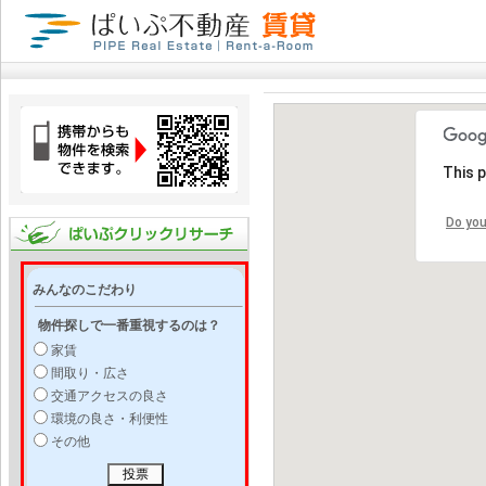
This 
Do you
みんなのこだわり
物件探しで一番重視するのは？
家賃
間取り・広さ
交通アクセスの良さ
環境の良さ・利便性
その他