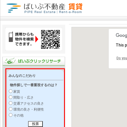
This 
Do you
みんなのこだわり
物件探しで一番重視するのは？
家賃
間取り・広さ
交通アクセスの良さ
環境の良さ・利便性
その他