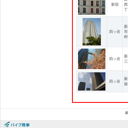
新宿
西
丁
新
四ッ谷
市
村
新
四ッ谷
三
新
四ッ谷
坂