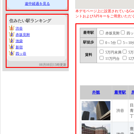
途中経過を見る
本デモページ上に設置されているGoo
ントおよびAPIキーをご用意いた
住みたい駅ランキング
1
渋谷
1
最寄駅
赤坂見附
四ッ
2
赤坂見附
2
2
池袋
2
駅徒歩
0～5分
5～10
4
新宿
4
5万円未満
5
5
四ッ谷
5
賃料
11万円台
12
08月08日15時更新
外観
最寄駅
目
渋谷
青
丁
豊