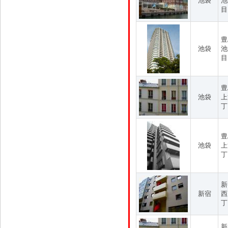
池袋
池
目
豊
池袋
池
目
豊
池袋
上
丁
豊
池袋
上
丁
新
新宿
西
丁
新